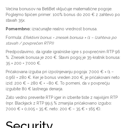
Večina bonusov na BetiBet vključuje matematične pogoje.
Poglejmo tipičen primer: 100% bonus do 200 € z zahtevo po
stavah 35x.
Pomembno:
izračunajte realno vrednost bonusa.
Formula:
Efektivni bonus = znesek bonusa × (1 – (zahteva po
stavah / povprečen RTP))
Predpostavimo, da igrate igralniške igre s povprečnim RTP 96
%. Znesek bonusa je 200 €. Stavni pogoj je 35-kratnik bonusa:
35 × 200 = 7.000 €.
Pričakovana izguba pri izpolnjevanju pogoja: 7.000 € × (1 –
0,96) = 280 €. Ker je bonus vreden 200 €, je pričakovani neto
izid: 200 € – 280 € = –80 €. To pomeni, da v povprečju
izgubite 80 € lastnega denarja.
Zato vedno preverite RTP iger in izberite tiste z najvišjim RTP
(npr. Blackjack z RTP 99,5 % zmanjša pričakovano izgubo:
7.000 € × 0,005 = 35 €, neto: 200 € – 35 € = 165 €).
Security