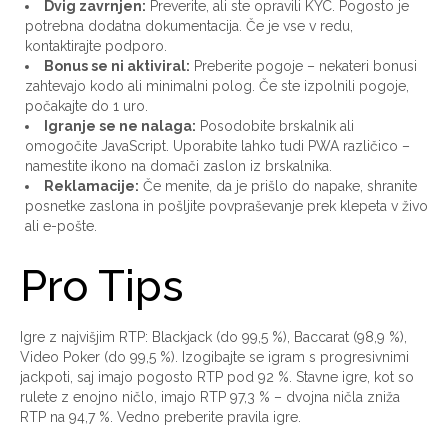
Dvig zavrnjen:
Preverite, ali ste opravili KYC. Pogosto je
potrebna dodatna dokumentacija. Če je vse v redu,
kontaktirajte podporo.
Bonus se ni aktiviral:
Preberite pogoje – nekateri bonusi
zahtevajo kodo ali minimalni polog. Če ste izpolnili pogoje,
počakajte do 1 uro.
Igranje se ne nalaga:
Posodobite brskalnik ali
omogočite JavaScript. Uporabite lahko tudi PWA različico –
namestite ikono na domači zaslon iz brskalnika.
Reklamacije:
Če menite, da je prišlo do napake, shranite
posnetke zaslona in pošljite povpraševanje prek klepeta v živo
ali e-pošte.
Pro Tips
Igre z najvišjim RTP: Blackjack (do 99,5 %), Baccarat (98,9 %),
Video Poker (do 99,5 %). Izogibajte se igram s progresivnimi
jackpoti, saj imajo pogosto RTP pod 92 %. Stavne igre, kot so
rulete z enojno ničlo, imajo RTP 97,3 % – dvojna ničla zniža
RTP na 94,7 %. Vedno preberite pravila igre.