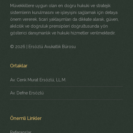
Müvekkillere uygun olan en doğru hukuki ve stratejik
sistemlerin kurulmasını ve işleyişini sağlamak için detaya
önem vererek, ticari yaklaşımları da dikkate alarak, güven,
akılcılık ve doğruluk prensipleri doğrultusunda yön
gösterici danışmanlık ve hukuki hizmetler verilmektedir.
©
2026 | Ersözlü Avukatlık Bürosu
Ortaklar
Av. Cenk Murat Ersözlü, LL.M.
Av. Defne Ersözlü
Önemli Linkler
Referanslar