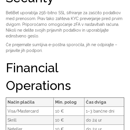
BetiBet uporablja 256-bitno SSL šifriranje za zaščito podatkov
med prenosom. Prav tako zahteva KYC preverjanje pred prvim
dvigom. Priporočamo omogočanje 2FA v nastavitvah računa.
Nikoli ne delite svojih prijavnih podatkov in uporabljajte
edinstveno geslo.
Če prejemate sumljiva e-poštna sporočila, jih ne odpirajte –
prijavite jih podpori.
Financial
Operations
Način plačila
Min. polog
Čas dviga
Visa/Mastercard
10 €
1–3 bančne dni
Skrill
10 €
do 24 ur
Neteller
10 €
do 24 ur