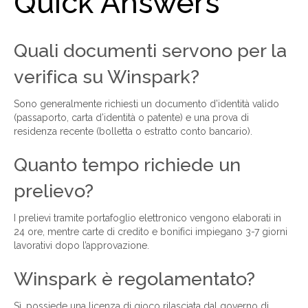
Quick Answers
Quali documenti servono per la
verifica su Winspark?
Sono generalmente richiesti un documento d’identità valido
(passaporto, carta d’identità o patente) e una prova di
residenza recente (bolletta o estratto conto bancario).
Quanto tempo richiede un
prelievo?
I prelievi tramite portafoglio elettronico vengono elaborati in
24 ore, mentre carte di credito e bonifici impiegano 3-7 giorni
lavorativi dopo l’approvazione.
Winspark è regolamentato?
Sì, possiede una licenza di gioco rilasciata dal governo di