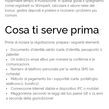
risparmiare tempo e frustrazione. In questa guida ti spieghiamo
come registrarti su Winspark, calcolare il valore reale del
bonus, gestire depositi e prelievi e risolvere i problemi più
comuni.
Cosa ti serve prima
Prima di iniziare la registrazione, prepara i seguenti elementi:
Documento d’identità valido (carta d’identità, passaporto o
patente).
Un indirizzo email attivo per ricevere la conferma e le
comunicazioni.
Numero di telefono personale per la verifica SMS (se
richiesta).
Metodo di pagamento tra i supportati (carta, portafoglio
elettronico, bonifico).
Connessione Internet stabile e dispositivo (PC o mobile).
Maggiorenne secondo le leggi del tuo paese (18 o 21 anni
a seconda della giurisdizione).