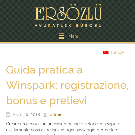
Menu
Türkçe
Guida pratica a
Winspark: registrazione,
bonus e prelievi
Ekim 16, 2018
admin
Creare un account in un casinò online è veloce, ma sapere
esattamente cosa aspettarsi in ogni passaggio permette di