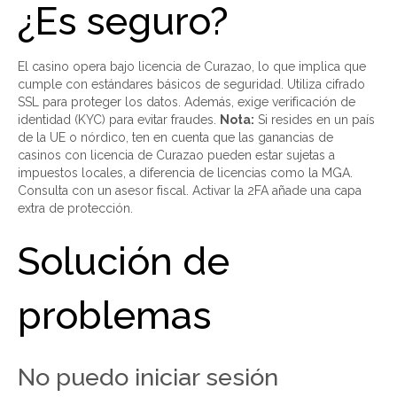
¿Es seguro?
El casino opera bajo licencia de Curazao, lo que implica que
cumple con estándares básicos de seguridad. Utiliza cifrado
SSL para proteger los datos. Además, exige verificación de
identidad (KYC) para evitar fraudes.
Nota:
Si resides en un país
de la UE o nórdico, ten en cuenta que las ganancias de
casinos con licencia de Curazao pueden estar sujetas a
impuestos locales, a diferencia de licencias como la MGA.
Consulta con un asesor fiscal. Activar la 2FA añade una capa
extra de protección.
Solución de
problemas
No puedo iniciar sesión