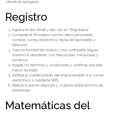
desde el navegador.
Registro
Ingresa al sitio oficial y haz clic en “Registrarse”.
Completa el formulario con tus datos personales:
nombre, correo electrónico, fecha de nacimiento y
dirección.
Crea un nombre de usuario y una contraseña segura
(mínimo 8 caracteres, con mayúsculas, minúsculas y
números).
Acepta los términos y condiciones y confirma que eres
mayor de edad.
Verifica tu cuenta a través del enlace enviado a tu correo
electrónico o mediante SMS.
Realiza tu primer depósito y, si aplica, activa el bono de
bienvenida.
Matemáticas del