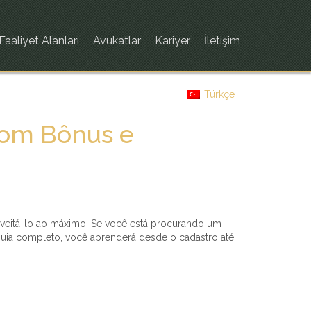
Faaliyet Alanları
Avukatlar
Kariyer
İletişim
Türkçe
com Bônus e
veitá-lo ao máximo. Se você está procurando um
guia completo, você aprenderá desde o cadastro até