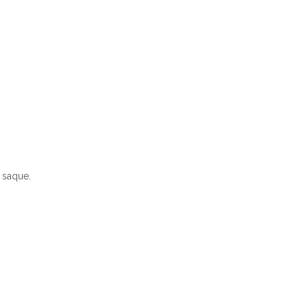
 saque.