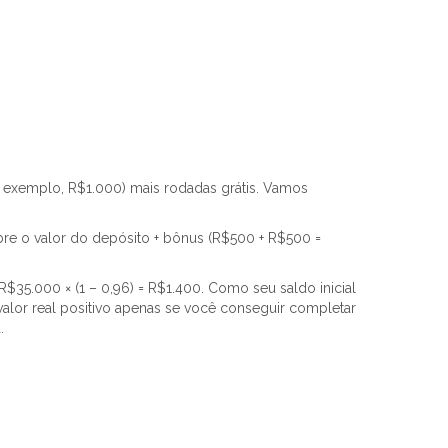
 exemplo, R$1.000) mais rodadas grátis. Vamos
re o valor do depósito + bônus (R$500 + R$500 =
$35.000 × (1 – 0,96) = R$1.400. Como seu saldo inicial
valor real positivo apenas se você conseguir completar
.