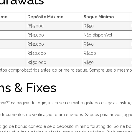
drawals
nimo
Depósito Máximo
Saque Mínimo
R$5.000
R$50
R$3.000
Não disponível
R$2.000
R$50
R$10.000
R$100
R$50.000
R$50
entos comprobatórios antes do primeiro saque. Sempre use o mesmo
s & Fixes
?” na página de login, insira seu e-mail registrado e siga as instruç
 documentos de verificação foram enviados. Saques para novos joga
igo de bônus correto e se o depósito mínimo foi atingido. Some bôn