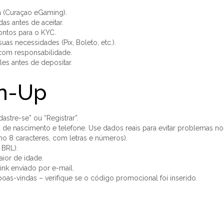
da (Curaçao eGaming).
s antes de aceitar.
ntos para o KYC.
s necessidades (Pix, Boleto, etc.).
 com responsabilidade.
es antes de depositar.
gn-Up
astre-se” ou “Registrar”.
 de nascimento e telefone. Use dados reais para evitar problemas no
o 8 caracteres, com letras e números).
 BRL).
ior de idade.
ink enviado por e-mail.
boas-vindas – verifique se o código promocional foi inserido.