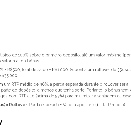
típico de 100% sobre o primeiro depósito, até um valor máximo (por
 valor real do bônus.
= R$500, total de saldo = R$1.000. Suponha um rollover de 35x sob
 R$35.000.
m um RTP médio de 96%, a perda esperada durante o rollover seria: R
 parte do depósito, a menos que tenha sorte. Portanto, o bônus tem 
 jogos com RTP alto (acima de 97%) para minimizar a vantagem da casa
us) × Rollover
. Perda esperada = Valor a apostar × (1 – RTP médio).
w