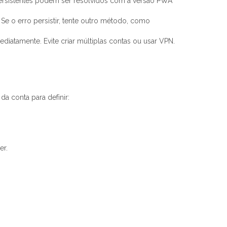
ersistentes podem ser resolvidos com a versão PWA
 Se o erro persistir, tente outro método, como
iatamente. Evite criar múltiplas contas ou usar VPN.
a conta para definir:
er.