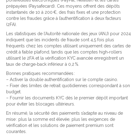
portefeuilles électroniques (PayPal, Neteller) et les cartes
prépayées (Paysafecard). Ces moyens offrent des dépôts
instantanés de 10 à 200 €, des frais fixes et une protection
contre les fraudes grâce à l’authentification à deux facteurs
(2FA).
Les statistiques de l’Autorité nationale des jeux (ANJ) pour 2024
indiquent que les incidents de fraude sont 4,5 fois plus
fréquents chez les comptes utilisant uniquement des cartes de
crédit à faible plafond, tandis que les comptes high‑rollers
utilisant le 2FA et la vérification KYC avancée enregistrent un
taux de charge‑back inférieur à 0,2 %.
Bonnes pratiques recommandées :
– Activer la double authentification sur le compte casino.
– Fixer des limites de retrait quotidiennes correspondant à son
budget.
– Fournir les documents KYC dès le premier dépôt important
pour éviter les blocages ultérieurs.
En résumé, la sécurité des paiements s’adapte au niveau de
mise : plus la somme est élevée, plus les exigences de
vérification et les solutions de paiement premium sont
courantes.