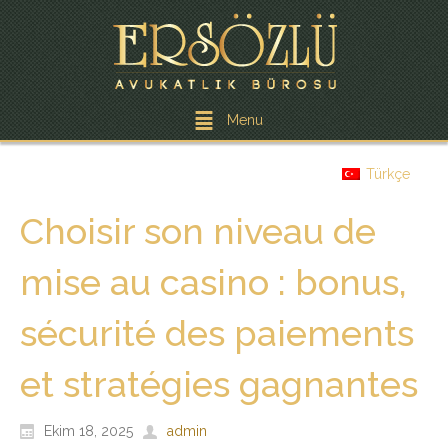
Menu
Türkçe
Choisir son niveau de
mise au casino : bonus,
sécurité des paiements
et stratégies gagnantes
Ekim 18, 2025
admin