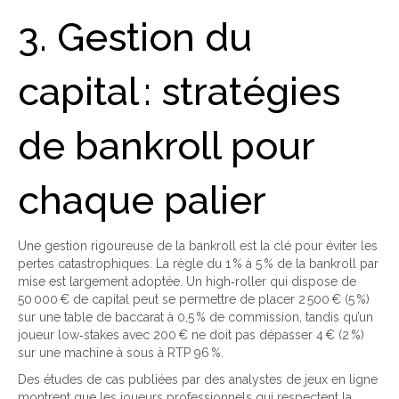
3. Gestion du
capital : stratégies
de bankroll pour
chaque palier
Une gestion rigoureuse de la bankroll est la clé pour éviter les
pertes catastrophiques. La règle du 1 % à 5 % de la bankroll par
mise est largement adoptée. Un high‑roller qui dispose de
50 000 € de capital peut se permettre de placer 2 500 € (5 %)
sur une table de baccarat à 0,5 % de commission, tandis qu’un
joueur low‑stakes avec 200 € ne doit pas dépasser 4 € (2 %)
sur une machine à sous à RTP 96 %.
Des études de cas publiées par des analystes de jeux en ligne
montrent que les joueurs professionnels qui respectent la