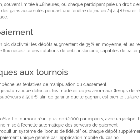
, souvent limitée à 48 heures, où chaque participant paie un droit d’e
 des gains accumulés pendant une fenêtre de jeu de 24 à 48 heures. L
lace.
paiement
un pic d’activité : les dépôts augmentent de 35 % en moyenne, et les re
 flux nécessite des solutions de débit instantané, capables de traiter
ques aux tournois
empêche les tentatives de manipulation du classement.
sage automatique détectent les modèles de jeu anormaux (temps de réac
 supérieurs à 500 €, afin de garantir que le gagnant est bien le titulai
tar. Le tournoi a réuni plus de 12 000 participants, avec un jackpot to
 une mise à l’échelle automatique des serveurs de paiement.
ntroduit un système de “bonus de fidélité” où chaque dépôt supplémen
de paiement unique généré par l’application mobile du casino.