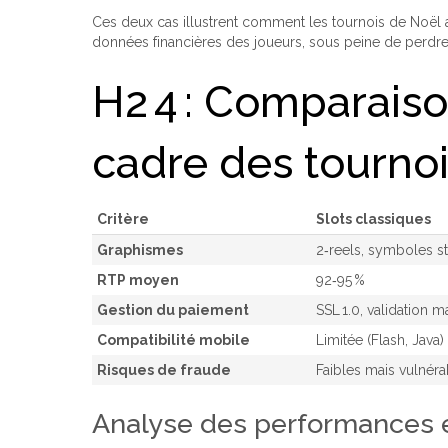
Ces deux cas illustrent comment les tournois de Noël am
données financières des joueurs, sous peine de perdre 
H2 4 : Comparaiso
cadre des tourno
Critère
Slots classiques
Graphismes
2‑reels, symboles sta
RTP moyen
92‑95 %
Gestion du paiement
SSL 1.0, validation m
Compatibilité mobile
Limitée (Flash, Java)
Risques de fraude
Faibles mais vulnér
Analyse des performances e