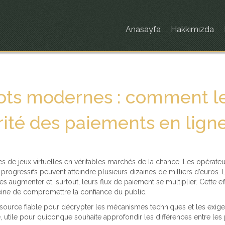
Anasayfa
Hakkımızda
slots modernes : comment l
rité des paiements en lign
es de jeux virtuelles en véritables marchés de la chance. Les opérate
rogressifs peuvent atteindre plusieurs dizaines de milliers d’euros. Les
mises augmenter et, surtout, leurs flux de paiement se multiplier. Cett
 peine de compromettre la confiance du public.
essource fiable pour décrypter les mécanismes techniques et les exig
 utile pour quiconque souhaite approfondir les différences entre les