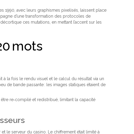
 1990, avec leurs graphismes pixelisés, laissent place
ccompagne d’une transformation des protocoles de
e décortique ces mutations, en mettant l’accent sur les
420 mots
la fois le rendu visuel et le calcul du résultat via un
u de bande passante : les images statiques étaient de
être re‑compilé et redistribué, limitant la capacité
isseurs
t le serveur du casino. Le chiffrement était limité à