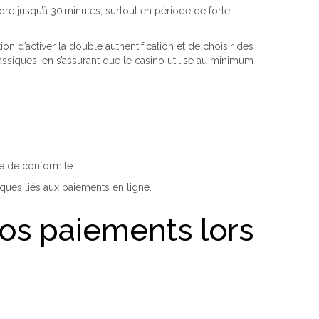
re jusqu’à 30 minutes, surtout en période de forte
on d’activer la double authentification et de choisir des
ssiques, en s’assurant que le casino utilise au minimum
re de conformité.
sques liés aux paiements en ligne.
vos paiements lors