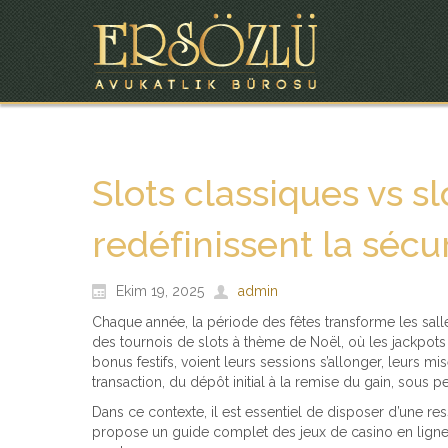
Slots classiques vs 
redéfinissent la sécu
Ekim 19, 2025
admin
Chaque année, la période des fêtes transforme les sall
des tournois de slots à thème de Noël, où les jackpots p
bonus festifs, voient leurs sessions s’allonger, leurs 
transaction, du dépôt initial à la remise du gain, sous
Dans ce contexte, il est essentiel de disposer d’une r
propose un guide complet des jeux de casino en ligne,