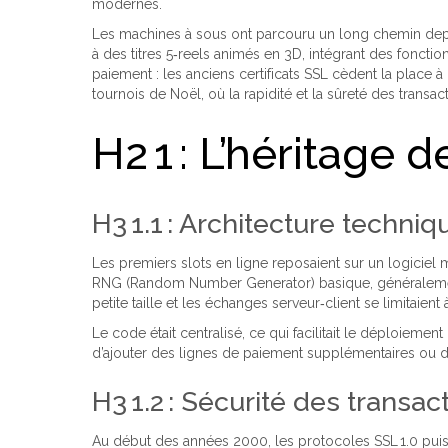
modernes.
Les machines à sous ont parcouru un long chemin depui
à des titres 5‑reels animés en 3D, intégrant des foncti
paiement : les anciens certificats SSL cèdent la place à
tournois de Noël, où la rapidité et la sûreté des transac
H2 1 : L’héritage 
H3 1.1 : Architecture techni
Les premiers slots en ligne reposaient sur un logiciel m
RNG (Random Number Generator) basique, généralement 
petite taille et les échanges serveur‑client se limitaient
Le code était centralisé, ce qui facilitait le déploiemen
d’ajouter des lignes de paiement supplémentaires ou d
H3 1.2 : Sécurité des transa
Au début des années 2000, les protocoles SSL 1.0 puis 2