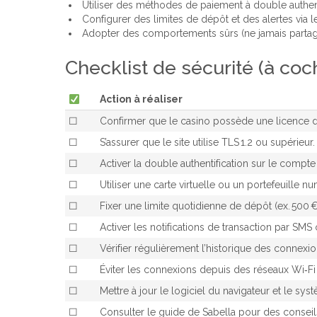
Utiliser des méthodes de paiement à double authenti
Configurer des limites de dépôt et des alertes via 
Adopter des comportements sûrs (ne jamais partager
Checklist de sécurité (à coc
Action à réaliser
☐
Confirmer que le casino possède une licence de
☐
S’assurer que le site utilise TLS 1.2 ou supérieur.
☐
Activer la double authentification sur le compte
☐
Utiliser une carte virtuelle ou un portefeuille n
☐
Fixer une limite quotidienne de dépôt (ex. 500 €
☐
Activer les notifications de transaction par SMS 
☐
Vérifier régulièrement l’historique des connexi
☐
Éviter les connexions depuis des réseaux Wi‑Fi
☐
Mettre à jour le logiciel du navigateur et le sys
☐
Consulter le guide de Sabella pour des conseil