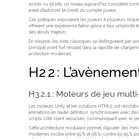
40 bits ou 56 bits, un niveau aujourd’hui considéré com
avant d’autoriser le crédit du compte joueur.
Ces pratiques exposaient les joueurs à plusieurs risques
offraient une expérience fiable grâce à leur simplicité 
des atouts majeurs.
En résumé, les slots classiques se distinguaient par une
principal point fort résidait dans la rapidité de charge
protection modernes.
H2 2 : L’avènemen
H3 2.1 : Moteurs de jeu mult
Les moteurs Unity et les solutions HTML5 ont révoluti
animations en haute définition, synchronisées avec des
scripts côté client sécurisés, communiquant avec le s
Cette architecture modulaire permet d’ajouter des mini
modernes oscille entre 95 % et 98 %, contre 92‑95 % pour