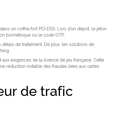
ans un coffre‑fort PCI‑DSS. Lors d’un dépôt, le jeton
ation biométrique ou le code OTP.
délais de traitement. De plus, les solutions de
hing.
 aux exigences de la licence de jeu française. Cette
une réduction notable des fraudes liées aux cartes
ur de trafic