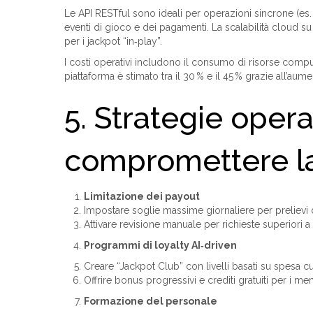
Le API RESTful sono ideali per operazioni sincrone (es.
eventi di gioco e dei pagamenti. La scalabilità cloud su
per i jackpot “in‑play”.
I costi operativi includono il consumo di risorse comp
piattaforma è stimato tra il 30 % e il 45 % grazie all’a
5. Strategie oper
compromettere la
Limitazione dei payout
Impostare soglie massime giornaliere per prelievi d
Attivare revisione manuale per richieste superiori 
Programmi di loyalty AI‑driven
Creare “Jackpot Club” con livelli basati su spesa c
Offrire bonus progressivi e crediti gratuiti per i memb
Formazione del personale