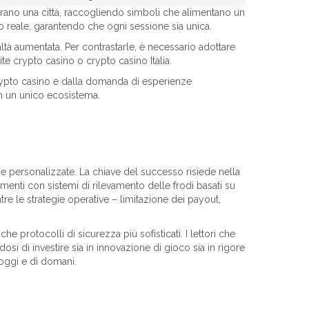
lorano una città, raccogliendo simboli che alimentano un
 reale, garantendo che ogni sessione sia unica.
ltà aumentata. Per contrastarle, è necessario adottare
te crypto casino o crypto casino Italia.
i crypto casino e dalla domanda di esperienze
in un unico ecosistema.
 e personalizzate. La chiave del successo risiede nella
amenti con sistemi di rilevamento delle frodi basati su
tre le strategie operative – limitazione dei payout,
 protocolli di sicurezza più sofisticati. I lettori che
osi di investire sia in innovazione di gioco sia in rigore
i oggi e di domani.