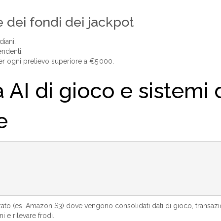
e dei fondi dei jackpot
diani.
endenti.
er ogni prelievo superiore a €5 000.
a AI di gioco e sistem
e
zzato (es. Amazon S3) dove vengono consolidati dati di gioco, transazio
 e rilevare frodi.