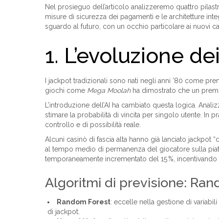
Nel prosieguo dell’articolo analizzeremo quattro pilastr
misure di sicurezza dei pagamenti e le architetture int
sguardo al futuro, con un occhio particolare ai nuovi can
1. L’evoluzione de
I jackpot tradizionali sono nati negli anni ’80 come pre
giochi come
Mega Moolah
ha dimostrato che un premio
L’introduzione dell’AI ha cambiato questa logica. Analiz
stimare la probabilità di vincita per singolo utente. In
controllo e di possibilità reale.
Alcuni casinò di fascia alta hanno già lanciato jackpot 
al tempo medio di permanenza del giocatore sulla piatta
temporaneamente incrementato del 15 %, incentivando ul
Algoritmi di previsione: Ra
Random Forest
: eccelle nella gestione di variabil
di jackpot.