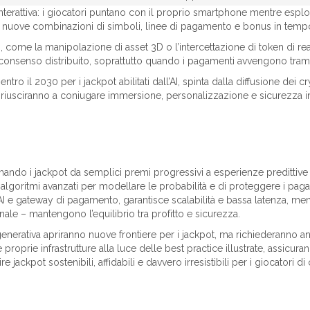
a interattiva: i giocatori puntano con il proprio smartphone mentre esp
re nuove combinazioni di simboli, linee di pagamento e bonus in tempo
, come la manipolazione di asset 3D o l’intercettazione di token di rea
 di consenso distribuito, soprattutto quando i pagamenti avvengono trami
ntro il 2030 per i jackpot abilitati dall’AI, spinta dalla diffusione de
he riusciranno a coniugare immersione, personalizzazione e sicurezza 
ormando i jackpot da semplici premi progressivi a esperienze predittive
re algoritmi avanzati per modellare le probabilità e di proteggere i pag
e AI e gateway di pagamento, garantisce scalabilità e bassa latenza, men
le – mantengono l’equilibrio tra profitto e sicurezza.
nerativa apriranno nuove frontiere per i jackpot, ma richiederanno anche
oprie infrastrutture alla luce delle best practice illustrate, assicurand
e jackpot sostenibili, affidabili e davvero irresistibili per i giocatori d