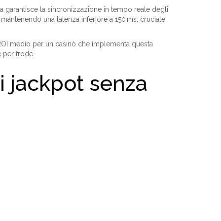
ka garantisce la sincronizzazione in tempo reale degli
, mantenendo una latenza inferiore a 150 ms, cruciale
il ROI medio per un casinò che implementa questa
e per frode.
i jackpot senza