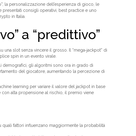
o”, la personalizzazione dell’esperienza di gioco, le
presentati consigli operativi, best practice e uno
pto in Italia.
vo” a “predittivo”
su una slot senza vincere il grosso. Il “mega‑jackpot” di
ice spin in un evento virale.
i demografici, gli algoritmi sono ora in grado di
omportamento del giocatore, aumentando la percezione di
hine learning per variare il valore del jackpot in base
 con alta propensione al rischio, il premio viene
 su quali fattori influenzano maggiormente la probabilità