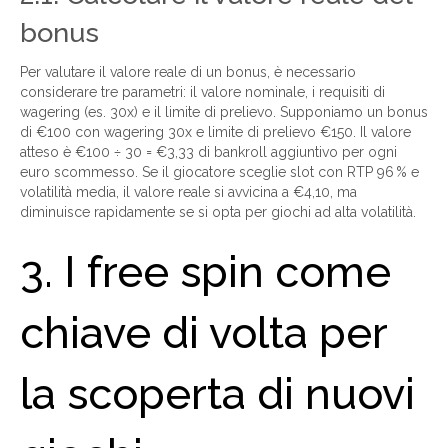
bonus
Per valutare il valore reale di un bonus, è necessario
considerare tre parametri: il valore nominale, i requisiti di
wagering (es. 30x) e il limite di prelievo. Supponiamo un bonus
di €100 con wagering 30x e limite di prelievo €150. Il valore
atteso è €100 ÷ 30 = €3,33 di bankroll aggiuntivo per ogni
euro scommesso. Se il giocatore sceglie slot con RTP 96 % e
volatilità media, il valore reale si avvicina a €4,10, ma
diminuisce rapidamente se si opta per giochi ad alta volatilità.
3. I free spin come
chiave di volta per
la scoperta di nuovi