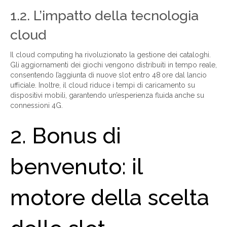
1.2. L’impatto della tecnologia
cloud
Il cloud computing ha rivoluzionato la gestione dei cataloghi.
Gli aggiornamenti dei giochi vengono distribuiti in tempo reale,
consentendo l’aggiunta di nuove slot entro 48 ore dal lancio
ufficiale. Inoltre, il cloud riduce i tempi di caricamento su
dispositivi mobili, garantendo un’esperienza fluida anche su
connessioni 4G.
2. Bonus di
benvenuto: il
motore della scelta