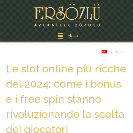
Menu
Türkçe
Le slot online più ricche
del 2024: come i bonus
e i free spin stanno
rivoluzionando la scelta
dei giocatori