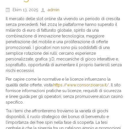
Ekim 13, 2025
admin
Il mercato delle slot online sta vivendo un periodo di crescita
senza precedenti. Nel 2024 le piattaforme hanno superato il
miliardo di euro di fatturato globale, spinto da una
combinazione di innovazione tecnologica, maggiore
penetrazione del mobile e una proliferazione di offerte
promozionali. I giocatori non sono più soddisfatti di una
semplice rotazione dei rulli; cercano esperienze
personalizzate, grafica 3 D, meccaniche di gioco interattive e,
soprattutto, opportunità di aumentare il proprio bankroll senza
rischi eccessivi.
Per capire come le normative e le licenze influenzano la
qualità delle offerte, visita
https://www.consorzioarca.it/
. Il sito
fornisce informazioni pratiche su licenze, requisiti di sicurezza
e linee guida per gli operatori, senza promuovere alcun casinò
specifico.
Tra i temi che affronteremo troviamo la varietà di giochi
disponibili, il ruolo strategico dei bonus di benvenuto e
l’importanza dei free spin nella fase di scoperta. La tesi
centrale è che la sinergia tra un catalogo ampio e promozioni