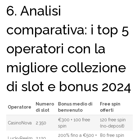
6. Analisi
comparativa: i top 5
operatori con la
migliore collezione
di slot e bonus 2024
Numero
Bonus medio di
Free spin
Operatore
di slot
benvenuto
offerti
€300 + 100 free
120 free spin
CasinoNova
2 350
spin
(no‑deposit)
200% fino a €500 +
80 free spin
LuckyRealm
2 120