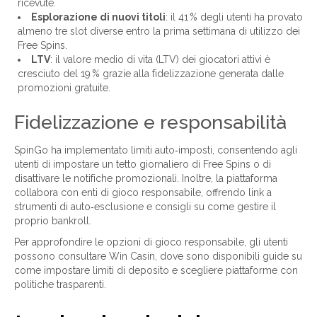
ricevute.
Esplorazione di nuovi titoli
: il 41 % degli utenti ha provato
almeno tre slot diverse entro la prima settimana di utilizzo dei
Free Spins.
LTV
: il valore medio di vita (LTV) dei giocatori attivi è
cresciuto del 19 % grazie alla fidelizzazione generata dalle
promozioni gratuite.
Fidelizzazione e responsabilità
SpinGo ha implementato limiti auto‑imposti, consentendo agli
utenti di impostare un tetto giornaliero di Free Spins o di
disattivare le notifiche promozionali. Inoltre, la piattaforma
collabora con enti di gioco responsabile, offrendo link a
strumenti di auto‑esclusione e consigli su come gestire il
proprio bankroll.
Per approfondire le opzioni di gioco responsabile, gli utenti
possono consultare Win Casin, dove sono disponibili guide su
come impostare limiti di deposito e scegliere piattaforme con
politiche trasparenti.