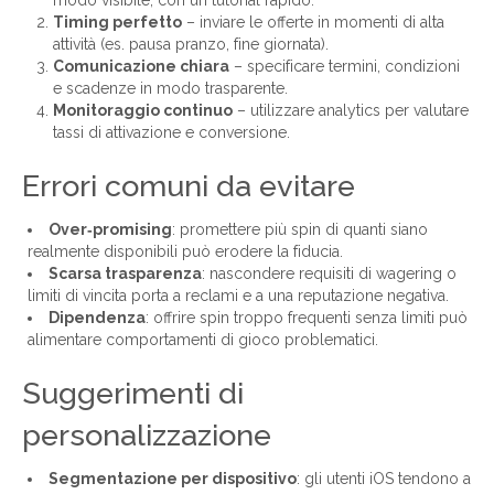
modo visibile, con un tutorial rapido.
Timing perfetto
– inviare le offerte in momenti di alta
attività (es. pausa pranzo, fine giornata).
Comunicazione chiara
– specificare termini, condizioni
e scadenze in modo trasparente.
Monitoraggio continuo
– utilizzare analytics per valutare
tassi di attivazione e conversione.
Errori comuni da evitare
Over‑promising
: promettere più spin di quanti siano
realmente disponibili può erodere la fiducia.
Scarsa trasparenza
: nascondere requisiti di wagering o
limiti di vincita porta a reclami e a una reputazione negativa.
Dipendenza
: offrire spin troppo frequenti senza limiti può
alimentare comportamenti di gioco problematici.
Suggerimenti di
personalizzazione
Segmentazione per dispositivo
: gli utenti iOS tendono a