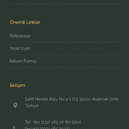
Önemli Linkler
Referanslar
Yasal Uyarı
İletişim Formu
İletişim
Şehit Nevres Bulv. No:1/1 D:5 35220 Alsancak İzmir
Türkiye
Tel: +90 (232) 465 20 80 (pbx)
Fax: +90 (232) 465 20 90