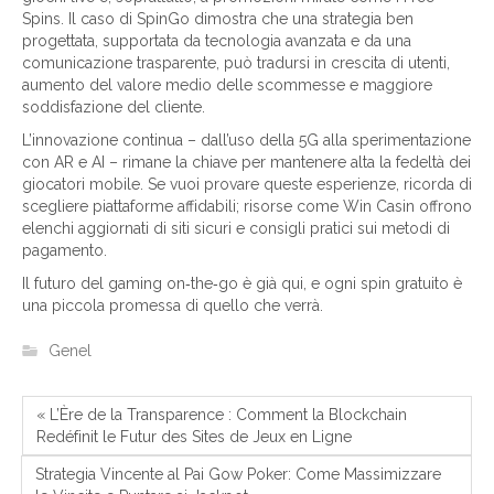
Spins. Il caso di SpinGo dimostra che una strategia ben
progettata, supportata da tecnologia avanzata e da una
comunicazione trasparente, può tradursi in crescita di utenti,
aumento del valore medio delle scommesse e maggiore
soddisfazione del cliente.
L’innovazione continua – dall’uso della 5G alla sperimentazione
con AR e AI – rimane la chiave per mantenere alta la fedeltà dei
giocatori mobile. Se vuoi provare queste esperienze, ricorda di
scegliere piattaforme affidabili; risorse come Win Casin offrono
elenchi aggiornati di siti sicuri e consigli pratici sui metodi di
pagamento.
Il futuro del gaming on‑the‑go è già qui, e ogni spin gratuito è
una piccola promessa di quello che verrà.
Genel
« L’Ère de la Transparence : Comment la Blockchain
Redéfinit le Futur des Sites de Jeux en Ligne
Strategia Vincente al Pai Gow Poker: Come Massimizzare