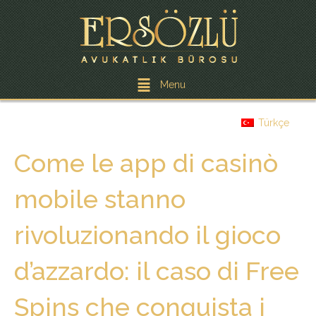
Menu
Türkçe
Come le app di casinò
mobile stanno
rivoluzionando il gioco
d’azzardo: il caso di Free
Spins che conquista i