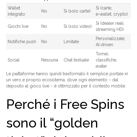
Wallet
Sì (carte,
No
Sì (solo carte)
integrato
e‑wallet, crypto)
Sì (dealer reali,
Giochi live
No
Sì (solo video)
streaming HD)
Personalizzate,
Notifiche push
No
Limitate
AI‑driven
Tornei,
Social
Nessuna
Chat testuale
classifiche,
avatar
Le piattaforme hanno quindi trasformato il semplice portale in
un vero e proprio ecosistema, dove ogni elemento – dal
deposito al gioco live – è ottimizzato per il contesto mobile.
Perché i Free Spins
sono il “golden