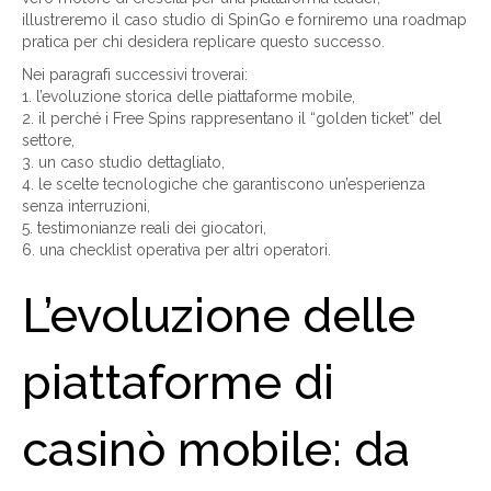
illustreremo il caso studio di SpinGo e forniremo una roadmap
pratica per chi desidera replicare questo successo.
Nei paragrafi successivi troverai:
1. l’evoluzione storica delle piattaforme mobile,
2. il perché i Free Spins rappresentano il “golden ticket” del
settore,
3. un caso studio dettagliato,
4. le scelte tecnologiche che garantiscono un’esperienza
senza interruzioni,
5. testimonianze reali dei giocatori,
6. una checklist operativa per altri operatori.
L’evoluzione delle
piattaforme di
casinò mobile: da