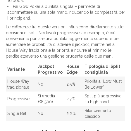
10.000 €.
Pai Gow Poker a puntata singola – permette di
scommettere su una sola mano, riducendo la complessità per
i principianti.
Le differenze tra queste versioni influiscono direttamente sulle
decisioni di split. Nei tavoli progressive, ad esempio, è più
conveniente puntare una puntata leggermente superiore per
aumentare le probabilità di attivare il jackpot, mentre nella
House Way tradizionale la priorità è ridurre al minimo le
perdite attraverso una gestione prudente delle due mani.
Jackpot
House
Tipologia di Split
Variante
Progressivo
Edge
consigliata
House Way
Priorità a “Low Must
No
2,5 %
tradizionale
Be Lower”
Sì (media
Split più aggressivo
Progressive
2,7 %
€8.500)
su high hand
Bilanciamento
Single Bet
No
2,2 %
classico