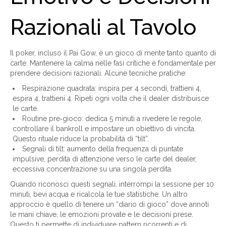
Razionali al Tavolo
Il poker, incluso il Pai Gow, è un gioco di mente tanto quanto di
carte. Mantenere la calma nelle fasi critiche è fondamentale per
prendere decisioni razionali. Alcune tecniche pratiche:
Respirazione quadrata: inspira per 4 secondi, trattieni 4,
espira 4, trattieni 4. Ripeti ogni volta che il dealer distribuisce
le carte.
Routine pre‑gioco: dedica 5 minuti a rivedere le regole,
controllare il bankroll e impostare un obiettivo di vincita.
Questo rituale riduce la probabilità di “tilt”.
Segnali di tilt: aumento della frequenza di puntate
impulsive, perdita di attenzione verso le carte del dealer,
eccessiva concentrazione su una singola perdita.
Quando riconosci questi segnali, interrompi la sessione per 10
minuti, bevi acqua e ricalcola le tue statistiche. Un altro
approccio è quello di tenere un “diario di gioco” dove annoti
le mani chiave, le emozioni provate e le decisioni prese.
Questo ti permette di individuare pattern ricorrenti e di