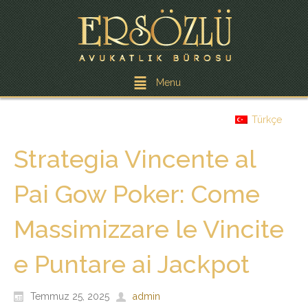
Menu
Türkçe
Strategia Vincente al
Pai Gow Poker: Come
Massimizzare le Vincite
e Puntare ai Jackpot
Temmuz 25, 2025
admin