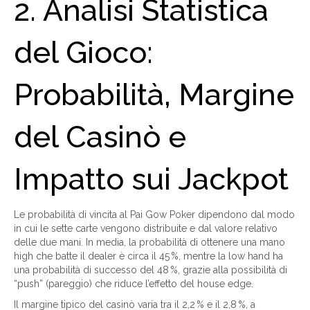
2. Analisi Statistica
del Gioco:
Probabilità, Margine
del Casinò e
Impatto sui Jackpot
Le probabilità di vincita al Pai Gow Poker dipendono dal modo
in cui le sette carte vengono distribuite e dal valore relativo
delle due mani. In media, la probabilità di ottenere una mano
high che batte il dealer è circa il 45 %, mentre la low hand ha
una probabilità di successo del 48 %, grazie alla possibilità di
“push” (pareggio) che riduce l’effetto del house edge.
Il margine tipico del casinò varia tra il 2,2 % e il 2,8 %, a