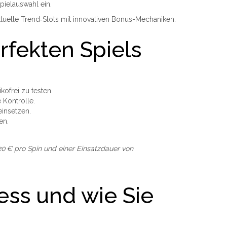
ielauswahl ein.
ktuelle Trend‑Slots mit innovativen Bonus-Mechaniken.
rfekten Spiels
kofrei zu testen.
 Kontrolle.
einsetzen.
en.
,20 € pro Spin und einer Einsatzdauer von
ess und wie Sie