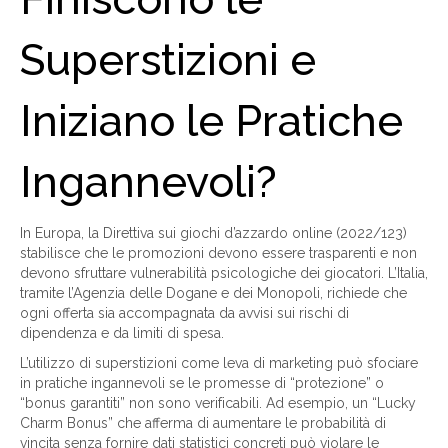
Superstizioni e
Iniziano le Pratiche
Ingannevoli?
In Europa, la Direttiva sui giochi d’azzardo online (2022/123)
stabilisce che le promozioni devono essere trasparenti e non
devono sfruttare vulnerabilità psicologiche dei giocatori. L’Italia,
tramite l’Agenzia delle Dogane e dei Monopoli, richiede che
ogni offerta sia accompagnata da avvisi sui rischi di
dipendenza e da limiti di spesa.
L’utilizzo di superstizioni come leva di marketing può sfociare
in pratiche ingannevoli se le promesse di “protezione” o
“bonus garantiti” non sono verificabili. Ad esempio, un “Lucky
Charm Bonus” che afferma di aumentare le probabilità di
vincita senza fornire dati statistici concreti può violare le