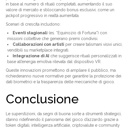
in base al numero di rituali completati, aumentando il suo
valore di mercato e sbloccando bonus esclusivi, come un
jackpot progressivo in realtà aumentata.
Scenari di crescita includono:
Eventi stagionali
(es. “Equinozio di Fortuna”) con
missioni collettive che generano premi condivisi.
Collaborazioni con artisti
per creare talismani visivi unici,
vendibili su marketplace integrati.
Integrazione di AI
che suggerisce rituali personalizzati in
base all’energia emotiva rilevata dal dispositivo VR.
Queste innovazioni promettono di ampliare il pubblico, ma
richiederanno nuove normative per garantire la protezione dei
dati biometrici e la trasparenza delle meccaniche di gioco.
Conclusione
Le superstizioni, da segni di buona sorte a strumenti strategici,
stanno ridefinendo il panorama del gioco d’azzardo grazie a
token digitali, intelligenza artificiale, criptovalute e community