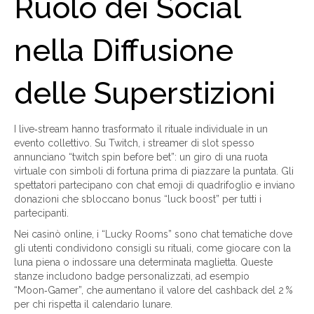
Ruolo dei Social
nella Diffusione
delle Superstizioni
I live‑stream hanno trasformato il rituale individuale in un
evento collettivo. Su Twitch, i streamer di slot spesso
annunciano “twitch spin before bet”: un giro di una ruota
virtuale con simboli di fortuna prima di piazzare la puntata. Gli
spettatori partecipano con chat emoji di quadrifoglio e inviano
donazioni che sbloccano bonus “luck boost” per tutti i
partecipanti.
Nei casinò online, i “Lucky Rooms” sono chat tematiche dove
gli utenti condividono consigli su rituali, come giocare con la
luna piena o indossare una determinata maglietta. Queste
stanze includono badge personalizzati, ad esempio
“Moon‑Gamer”, che aumentano il valore del cashback del 2 %
per chi rispetta il calendario lunare.