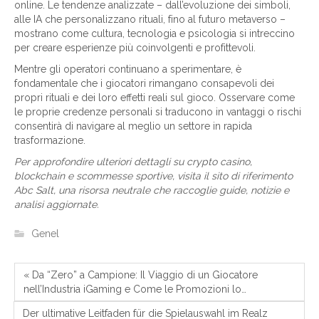
online. Le tendenze analizzate – dall’evoluzione dei simboli,
alle IA che personalizzano rituali, fino al futuro metaverso –
mostrano come cultura, tecnologia e psicologia si intreccino
per creare esperienze più coinvolgenti e profittevoli.
Mentre gli operatori continuano a sperimentare, è
fondamentale che i giocatori rimangano consapevoli dei
propri rituali e dei loro effetti reali sul gioco. Osservare come
le proprie credenze personali si traducono in vantaggi o rischi
consentirà di navigare al meglio un settore in rapida
trasformazione.
Per approfondire ulteriori dettagli su crypto casino,
blockchain e scommesse sportive, visita il sito di riferimento
Abc Salt
, una risorsa neutrale che raccoglie guide, notizie e
analisi aggiornate.
Genel
« Da “Zero” a Campione: Il Viaggio di un Giocatore
nell’Industria iGaming e Come le Promozioni lo…
Der ultimative Leitfaden für die Spielauswahl im Realz