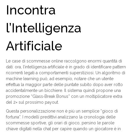
Incontra
l’Intelligenza
Artificiale
Le case di scommesse online raccolgono enormi quantità di
dati: ora, l’intelligenza artificiale è in grado di identificare pattern
ricorrenti legati a comportamenti superstiziosi. Un algoritmo di
machine learning può, ad esempio, notare che un utente
effettua la maggior parte delle puntate subito dopo aver rotto
accidentalmente un bicchiere. Il sistema quindi propone una
promozione “Glass‑Break Bonus” con un moltiplicatore extra
del 2× sul prossimo payout.
Questa personalizzazione non è più un semplice “gioco di
fortuna”. I modelli predittivi analizzano la cronologia delle
scommesse sportive, gli orari di gioco, persino le parole
chiave digitati nella chat per capire quando un giocatore è in