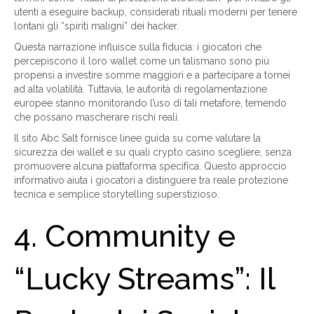
utenti a eseguire backup, considerati rituali moderni per tenere
lontani gli “spiriti maligni” dei hacker.
Questa narrazione influisce sulla fiducia: i giocatori che
percepiscono il loro wallet come un talismano sono più
propensi a investire somme maggiori e a partecipare a tornei
ad alta volatilità. Tuttavia, le autorità di regolamentazione
europee stanno monitorando l’uso di tali metafore, temendo
che possano mascherare rischi reali.
Il sito Abc Salt fornisce linee guida su come valutare la
sicurezza dei wallet e su quali crypto casino scegliere, senza
promuovere alcuna piattaforma specifica. Questo approccio
informativo aiuta i giocatori a distinguere tra reale protezione
tecnica e semplice storytelling superstizioso.
4. Community e
“Lucky Streams”: Il