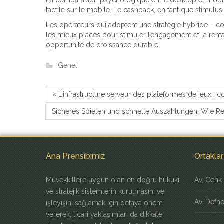
La comparaison psychologique entre desktop et mobile r
tactile sur le mobile. Le cashback, en tant que stimulu
Les opérateurs qui adoptent une stratégie hybride – co
les mieux placés pour stimuler l’engagement et la renta
opportunité de croissance durable.
Genel
« L’infrastructure serveur des plateformes de jeux : 
Sicheres Spielen und schnelle Auszahlungen: Wie Re
Ana Prensibimiz
Ortaklar
Müvekkillere uygun olan en doğru hukuki
Av. Cenk 
ve stratejik sistemlerin kurulmasını ve
Av. Defn
işleyişini sağlamak için detaya önem
vererek, ticari yaklaşımları da dikkate