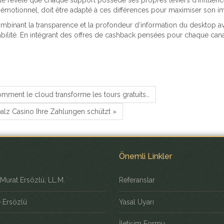
évèle que chaque support possède ses propres leviers d’influence : c
s émotionnel, doit être adapté à ces différences pour maximiser son i
mbinant la transparence et la profondeur d’information du desktop ave
bilité. En intégrant des offres de cashback pensées pour chaque canal,
comment le cloud transforme les tours gratuits…
alz Casino Ihre Zahlungen schützt »
Önemli Linkler
Murat Ersözlü, LL.M.
Referanslar
e Ersözlü
Yasal Uyarı
İletişim Formu