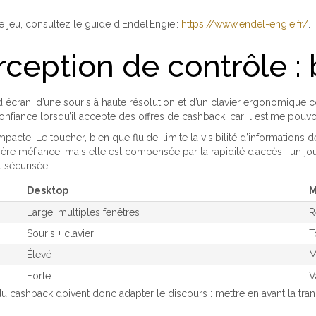
jeu, consultez le guide d’Endel Engie :
https://www.endel-engie.fr/
.
rception de contrôle :
 écran, d’une souris à haute résolution et d’un clavier ergonomique 
confiance lorsqu’il accepte des offres de cashback, car il estime pouv
acte. Le toucher, bien que fluide, limite la visibilité d’information
gère méfiance, mais elle est compensée par la rapidité d’accès : un 
t sécurisée.
Desktop
M
Large, multiples fenêtres
R
Souris + clavier
T
Élevé
M
Forte
V
u cashback doivent donc adapter le discours : mettre en avant la trans