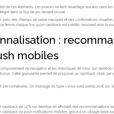
ilité de ces éléments. Les joueurs se fient davantage aux avis dans les 
égré dans le flux de jeu devient crucial.
é, avec des champs de saisie masqués et des confirmations visuelles,
se ferme chaque fois qu’un cashback est crédité, rassurant ainsi le jo
sonnalisation : recomm
push mobiles
comportement de navigation et les historiques de mise. Sur desktop
e de bonus. Cette granularité permet de proposer un cashback ciblé, par
 push personnalisées. Un message du type « Vous avez perdu 20 € sur
S
cashback de 12 % sur desktop en affichant des recommandations basée
e cashback via push notifications mobiles, grâce à un ciblage basé su