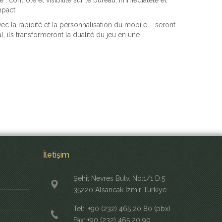
ontrôle et visibilité sur le bureau, immédiateté et
mpact.
c la rapidité et la personnalisation du mobile – seront
 ils transformeront la dualité du jeu en une
İletişim
Şehit Nevres Bulv. No:1/1 D:5
35220 Alsancak İzmir Türkiye
Tel: +90 (232) 465 20 80 (pbx)
Fax: +90 (232) 465 20 90