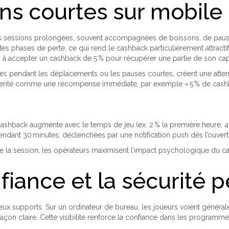
ns courtes sur mobile
 des sessions prolongées, souvent accompagnées de boissons, de pause
s phases de perte, ce qui rend le cashback particulièrement attracti
 à accepter un cashback de 5 % pour récupérer une partie de son capi
ées pendant les déplacements ou les pauses courtes, créent une attente
résenté comme une récompense immédiate, par exemple « 5 % de cashba
cashback augmente avec le temps de jeu (ex. 2 % la première heure, 4 
endant 30 minutes, déclenchées par une notification push dès l’ouvertu
de la session, les opérateurs maximisent l’impact psychologique du c
fiance et la sécurité 
eux supports. Sur un ordinateur de bureau, les joueurs voient général
 façon claire. Cette visibilité renforce la confiance dans les progr