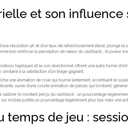
elle et son influence 
 d’une résolution 4K et d’un taux de rafraîchissement élevé, plonge 
immersion renforce la perception de valeur du cashback : le joueur i
brations haptiques et le son directionnel offrent une autre forme d’im
milaire à la satisfaction d’un tirage gagnant.
iche une animation de roue qui tourne lentement, accentuant le suspe
ibrante, suivie d’une courte animation de pièces qui tombent, généra
s à calibrer le montant perçu du cashback : un pourcentage légèreme
 sur mobile justifie un pourcentage légèrement plus bas mais une activ
 temps de jeu : sessi