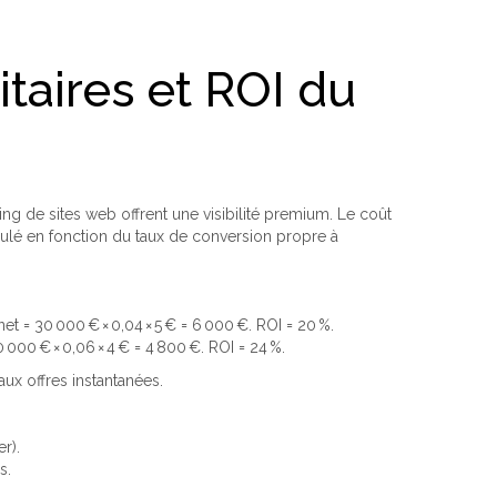
taires et ROI du
ng de sites web offrent une visibilité premium. Le coût
culé en fonction du taux de conversion propre à
 = 30 000 € × 0,04 × 5 € = 6 000 €. ROI = 20 %.
00 € × 0,06 × 4 € = 4 800 €. ROI = 24 %.
ux offres instantanées.
r).
s.