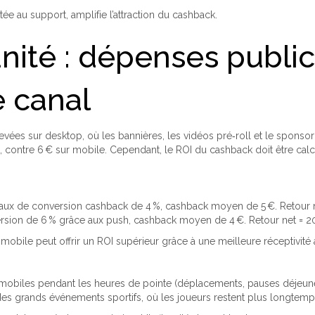
ée au support, amplifie l’attraction du cashback.
nité : dépenses publici
e canal
vées sur desktop, où les bannières, les vidéos pré‑roll et le sponsori
, contre 6 € sur mobile. Cependant, le ROI du cashback doit être cal
taux de conversion cashback de 4 %, cashback moyen de 5 €. Retour net
rsion de 6 % grâce aux push, cashback moyen de 4 €. Retour net = 20 0
obile peut offrir un ROI supérieur grâce à une meilleure réceptivité a
obiles pendant les heures de pointe (déplacements, pauses déjeune
es grands événements sportifs, où les joueurs restent plus longtemp