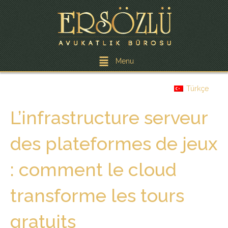
Menu
Türkçe
L’infrastructure serveur
des plateformes de jeux
: comment le cloud
transforme les tours
gratuits