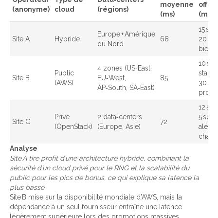
moyenne
offer
(anonyme)
cloud
(régions)
(ms)
(moy
15 spi
Europe + Amérique
Site A
Hybride
68
20 sp
du Nord
bienv
10 spi
4 zones (US‑East,
Public
standa
Site B
EU‑West,
85
(AWS)
30 spi
AP‑South, SA‑East)
promo
12 spi
Privé
2 data‑centers
5 spin
Site C
72
(OpenStack)
(Europe, Asie)
aléato
chaqu
Analyse
Site A tire profit d’une architecture hybride, combinant la
sécurité d’un cloud privé pour le RNG et la scalabilité du
public pour les pics de bonus, ce qui explique sa latence la
plus basse.
Site B mise sur la disponibilité mondiale d’AWS, mais la
dépendance à un seul fournisseur entraîne une latence
légèrement supérieure lors des promotions massives.