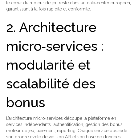
le cœur du moteur de jeu reste dans un data‑center européen,
garantissant à la fois rapidité et conformité.
2. Architecture
micro‑services :
modularité et
scalabilité des
bonus
L’architecture micro‑services découpe la plateforme en
services indépendants : authentification, gestion des bonus,
moteur de jeu, paiement, reporting. Chaque service possède
son propre cycle de vie, son API et son base de données.