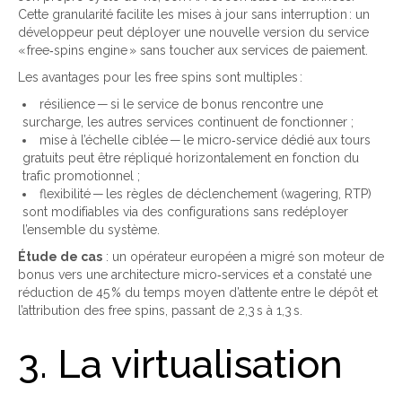
Cette granularité facilite les mises à jour sans interruption : un
développeur peut déployer une nouvelle version du service
« free‑spins engine » sans toucher aux services de paiement.
Les avantages pour les free spins sont multiples :
résilience — si le service de bonus rencontre une
surcharge, les autres services continuent de fonctionner ;
mise à l’échelle ciblée — le micro‑service dédié aux tours
gratuits peut être répliqué horizontalement en fonction du
trafic promotionnel ;
flexibilité — les règles de déclenchement (wagering, RTP)
sont modifiables via des configurations sans redéployer
l’ensemble du système.
Étude de cas
: un opérateur européen a migré son moteur de
bonus vers une architecture micro‑services et a constaté une
réduction de 45 % du temps moyen d’attente entre le dépôt et
l’attribution des free spins, passant de 2,3 s à 1,3 s.
3. La virtualisation