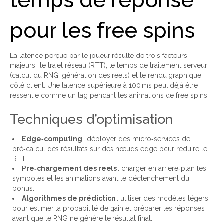
temps de réponse
pour les free spins
La latence perçue par le joueur résulte de trois facteurs
majeurs : le trajet réseau (RTT), le temps de traitement serveur
(calcul du RNG, génération des reels) et le rendu graphique
côté client. Une latence supérieure à 100 ms peut déjà être
ressentie comme un lag pendant les animations de free spins.
Techniques d’optimisation
Edge‑computing
: déployer des micro‑services de
pré‑calcul des résultats sur des nœuds edge pour réduire le
RTT.
Pré‑chargement des reels
: charger en arrière‑plan les
symboles et les animations avant le déclenchement du
bonus.
Algorithmes de prédiction
: utiliser des modèles légers
pour estimer la probabilité de gain et préparer les réponses
avant que le RNG ne génère le résultat final.