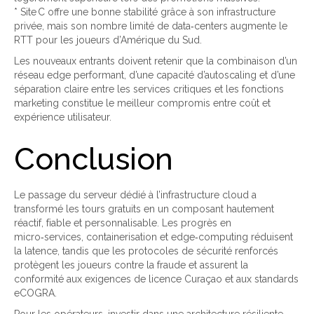
* Site C offre une bonne stabilité grâce à son infrastructure
privée, mais son nombre limité de data‑centers augmente le
RTT pour les joueurs d’Amérique du Sud.
Les nouveaux entrants doivent retenir que la combinaison d’un
réseau edge performant, d’une capacité d’autoscaling et d’une
séparation claire entre les services critiques et les fonctions
marketing constitue le meilleur compromis entre coût et
expérience utilisateur.
Conclusion
Le passage du serveur dédié à l’infrastructure cloud a
transformé les tours gratuits en un composant hautement
réactif, fiable et personnalisable. Les progrès en
micro‑services, containerisation et edge‑computing réduisent
la latence, tandis que les protocoles de sécurité renforcés
protègent les joueurs contre la fraude et assurent la
conformité aux exigences de licence Curaçao et aux standards
eCOGRA.