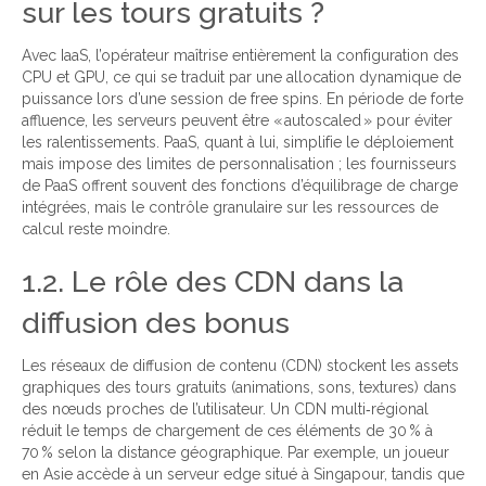
sur les tours gratuits ?
Avec IaaS, l’opérateur maîtrise entièrement la configuration des
CPU et GPU, ce qui se traduit par une allocation dynamique de
puissance lors d’une session de free spins. En période de forte
affluence, les serveurs peuvent être « autoscaled » pour éviter
les ralentissements. PaaS, quant à lui, simplifie le déploiement
mais impose des limites de personnalisation ; les fournisseurs
de PaaS offrent souvent des fonctions d’équilibrage de charge
intégrées, mais le contrôle granulaire sur les ressources de
calcul reste moindre.
1.2. Le rôle des CDN dans la
diffusion des bonus
Les réseaux de diffusion de contenu (CDN) stockent les assets
graphiques des tours gratuits (animations, sons, textures) dans
des nœuds proches de l’utilisateur. Un CDN multi‑régional
réduit le temps de chargement de ces éléments de 30 % à
70 % selon la distance géographique. Par exemple, un joueur
en Asie accède à un serveur edge situé à Singapour, tandis que