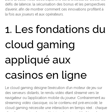
défis de latence, la sécurisation des bonus et les perspectives
d’avenir, afin de montrer comment ces innovations profitent à
la fois aux joueurs et aux opérateurs.
1. Les fondations du
cloud gaming
appliqué aux
casinos en ligne
Le cloud gaming désigne l’exécution d’un moteur de jeu sur
des serveurs distants, le rendu vidéo étant streamé vers le
navigateur ou l’application mobile du joueur. Contrairement au
streaming vidéo classique, où le contenu est pré‑encodé, le
cloud gaming nécessite une interaction en temps réel : chaque