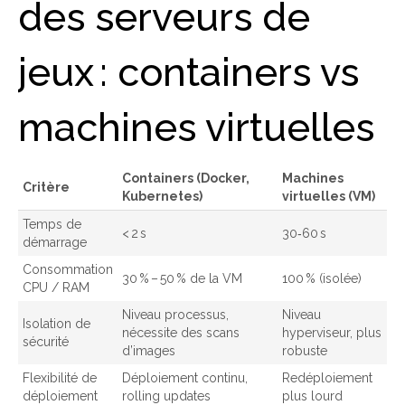
des serveurs de
jeux : containers vs
machines virtuelles
Containers (Docker,
Machines
Critère
Kubernetes)
virtuelles (VM)
Temps de
< 2 s
30‑60 s
démarrage
Consommation
30 % – 50 % de la VM
100 % (isolée)
CPU / RAM
Niveau processus,
Niveau
Isolation de
nécessite des scans
hyperviseur, plus
sécurité
d’images
robuste
Flexibilité de
Déploiement continu,
Redéploiement
déploiement
rolling updates
plus lourd