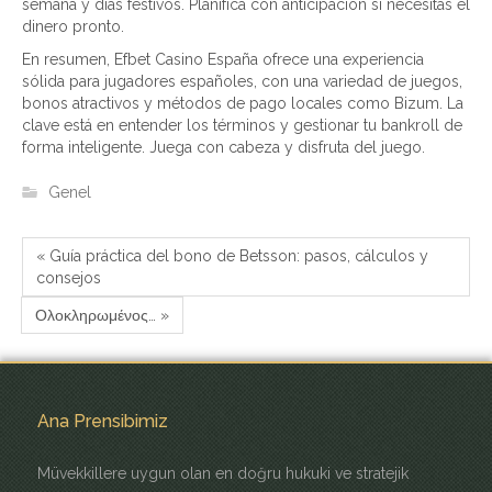
semana y días festivos. Planifica con anticipación si necesitas el
dinero pronto.
En resumen, Efbet Casino España ofrece una experiencia
sólida para jugadores españoles, con una variedad de juegos,
bonos atractivos y métodos de pago locales como Bizum. La
clave está en entender los términos y gestionar tu bankroll de
forma inteligente. Juega con cabeza y disfruta del juego.
Genel
« Guía práctica del bono de Betsson: pasos, cálculos y
consejos
Ολοκληρωμένος… »
Ana Prensibimiz
Müvekkillere uygun olan en doğru hukuki ve stratejik