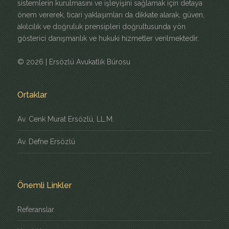
sistemlerin kurulmasını ve işleyişini sağlamak için detaya
önem vererek, ticari yaklaşımları da dikkate alarak, güven,
akılcılık ve doğruluk prensipleri doğrultusunda yön
gösterici danışmanlık ve hukuki hizmetler verilmektedir.
©
2026 | Ersözlü Avukatlık Bürosu
Ortaklar
Av. Cenk Murat Ersözlü, LL.M.
Av. Defne Ersözlü
Önemli Linkler
Referanslar