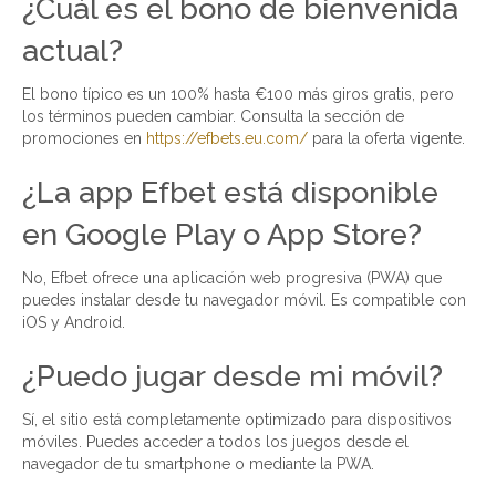
¿Cuál es el bono de bienvenida
actual?
El bono típico es un 100% hasta €100 más giros gratis, pero
los términos pueden cambiar. Consulta la sección de
promociones en
https://efbets.eu.com/
para la oferta vigente.
¿La app Efbet está disponible
en Google Play o App Store?
No, Efbet ofrece una aplicación web progresiva (PWA) que
puedes instalar desde tu navegador móvil. Es compatible con
iOS y Android.
¿Puedo jugar desde mi móvil?
Sí, el sitio está completamente optimizado para dispositivos
móviles. Puedes acceder a todos los juegos desde el
navegador de tu smartphone o mediante la PWA.