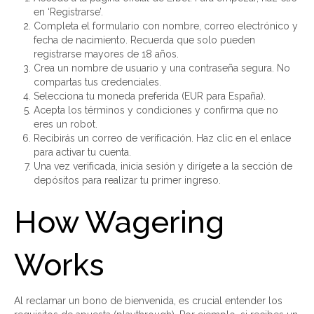
en ‘Registrarse’.
Completa el formulario con nombre, correo electrónico y
fecha de nacimiento. Recuerda que solo pueden
registrarse mayores de 18 años.
Crea un nombre de usuario y una contraseña segura. No
compartas tus credenciales.
Selecciona tu moneda preferida (EUR para España).
Acepta los términos y condiciones y confirma que no
eres un robot.
Recibirás un correo de verificación. Haz clic en el enlace
para activar tu cuenta.
Una vez verificada, inicia sesión y dirígete a la sección de
depósitos para realizar tu primer ingreso.
How Wagering
Works
Al reclamar un bono de bienvenida, es crucial entender los