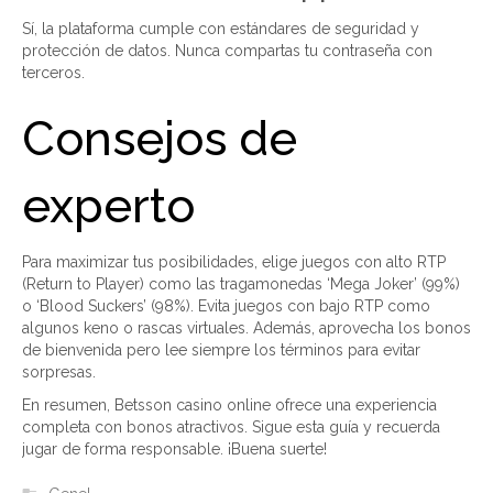
Sí, la plataforma cumple con estándares de seguridad y
protección de datos. Nunca compartas tu contraseña con
terceros.
Consejos de
experto
Para maximizar tus posibilidades, elige juegos con alto RTP
(Return to Player) como las tragamonedas ‘Mega Joker’ (99%)
o ‘Blood Suckers’ (98%). Evita juegos con bajo RTP como
algunos keno o rascas virtuales. Además, aprovecha los bonos
de bienvenida pero lee siempre los términos para evitar
sorpresas.
En resumen, Betsson casino online ofrece una experiencia
completa con bonos atractivos. Sigue esta guía y recuerda
jugar de forma responsable. ¡Buena suerte!