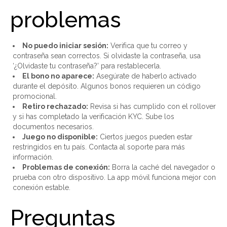
problemas
No puedo iniciar sesión:
Verifica que tu correo y
contraseña sean correctos. Si olvidaste la contraseña, usa
‘¿Olvidaste tu contraseña?’ para restablecerla.
El bono no aparece:
Asegúrate de haberlo activado
durante el depósito. Algunos bonos requieren un código
promocional.
Retiro rechazado:
Revisa si has cumplido con el rollover
y si has completado la verificación KYC. Sube los
documentos necesarios.
Juego no disponible:
Ciertos juegos pueden estar
restringidos en tu país. Contacta al soporte para más
información.
Problemas de conexión:
Borra la caché del navegador o
prueba con otro dispositivo. La app móvil funciona mejor con
conexión estable.
Preguntas