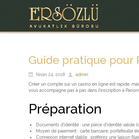
Guide pratique pour P
Nisan 24, 2018
admin
Créer un compte sur un casino en ligne est rapide, mai
vous accompagne pas à pas dans l’inscription à Parions S
Préparation
Documents d’identité : une pièce d’identité valide (c
Moyen de paiement : carte bancaire, portefeuille él
Connexion internet stable : préférez une liaison filai