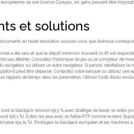
 européenne via une licence Curaçao, les gains peuvent être imposab
ts et solutions
documents en haute résolution, assurez-vous que l’adresse correspond
nnel a été saisi et que le dépôt minimum (souvent 10 €) est respecté.
n’est pas atteinte. Consultez l’historique de jeu ou le compteur de mise
u navigateur ou utilisez un autre navigateur. Si persist, réinitialisez l
le plafond peut être dépassé. Contactez votre banque ou utilisez une 
 les rappels de temps dans les paramètres. Utilisez l’outil d’auto-excl
 sont le blackjack (environ 99,5 % avec stratégie de base), le vidéo po
rst (96,1 %). Évitez les jeux avec un faible RTP comme le keno (typ
méricaine (94,74 %). Privilégiez le blackjack européen et les machine