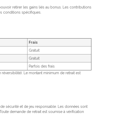
ouvoir retirer les gains liés au bonus. Les contributions
es conditions spécifiques.
Frais
Gratuit
Gratuit
Parfois des frais
e réversibilité). Le montant minimum de retrait est
s de sécurité et de jeu responsable. Les données sont
Toute demande de retrait est soumise à vérification