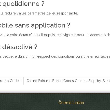
t quotidienne ?
 la réduire via les paramètres de jeu responsable.
bile sans application ?
ez-le à votre écran d’accueil depuis le navigateur pour un accès rapide
 désactivé ?
la peut être dû à un non-respect des conditions ou à une erreur techn
 Promo Codes
Casino Extreme Bonus Codes Guide – Step-by-Step 
Önemli Linkler