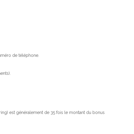
 numéro de téléphone.
ents).
ering) est généralement de 35 fois le montant du bonus