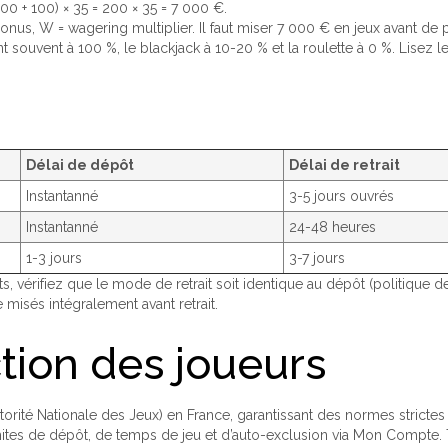
00 + 100) × 35 = 200 × 35 = 7 000 €.
nus, W = wagering multiplier. Il faut miser 7 000 € en jeux avant de p
t souvent à 100 %, le blackjack à 10-20 % et la roulette à 0 %. Lisez l
Délai de dépôt
Délai de retrait
Instantanné
3-5 jours ouvrés
Instantanné
24-48 heures
1-3 jours
3-7 jours
its, vérifiez que le mode de retrait soit identique au dépôt (politique d
misés intégralement avant retrait.
tion des joueurs
torité Nationale des Jeux) en France, garantissant des normes stricte
imites de dépôt, de temps de jeu et d’auto-exclusion via Mon Compte. 