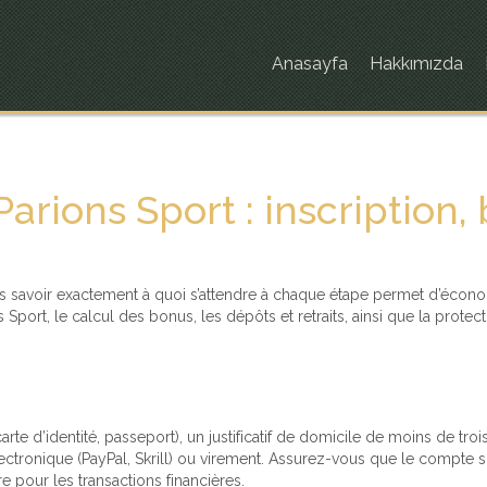
Anasayfa
Hakkımızda
arions Sport : inscription,
s savoir exactement à quoi s’attendre à chaque étape permet d’économi
port, le calcul des bonus, les dépôts et retraits, ainsi que la protec
arte d’identité, passeport), un justificatif de domicile de moins de troi
ectronique (PayPal, Skrill) ou virement. Assurez-vous que le compte s
re pour les transactions financières.