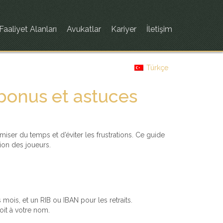
Faaliyet Alanları
Avukatlar
Kariyer
İletişim
Türkçe
 bonus et astuces
ser du temps et d’éviter les frustrations. Ce guide
tion des joueurs.
s mois, et un RIB ou IBAN pour les retraits.
oit à votre nom.