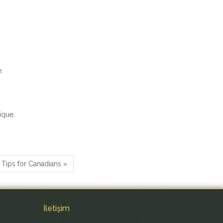
.
ique.
Tips for Canadians »
İletişim