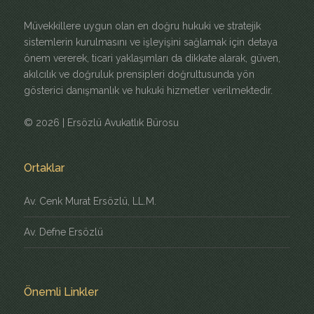
Müvekkillere uygun olan en doğru hukuki ve stratejik
sistemlerin kurulmasını ve işleyişini sağlamak için detaya
önem vererek, ticari yaklaşımları da dikkate alarak, güven,
akılcılık ve doğruluk prensipleri doğrultusunda yön
gösterici danışmanlık ve hukuki hizmetler verilmektedir.
©
2026 | Ersözlü Avukatlık Bürosu
Ortaklar
Av. Cenk Murat Ersözlü, LL.M.
Av. Defne Ersözlü
Önemli Linkler