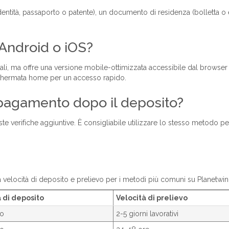
identità, passaporto o patente), un documento di residenza (bolletta o 
 Android o iOS?
iciali, ma offre una versione mobile-ottimizzata accessibile dal brow
chermata home per un accesso rapido.
pagamento dopo il deposito?
te verifiche aggiuntive. È consigliabile utilizzare lo stesso metodo pe
a velocità di deposito e prelievo per i metodi più comuni su Planetwin
à di deposito
Velocità di prelievo
eo
2-5 giorni lavorativi