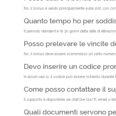
No, il bonus è valido principalmente sulle slot, con con
Quanto tempo ho per soddisf
Il periodo standard è di 30 giorni dalla data di attivaz
Posso prelevare le vincite
No, il bonus deve essere scommesso un certo numero di
Devo inserire un codice pro
In alcuni casi sì, il codice può essere richiesto durante 
Come posso contattare il su
Il supporto è disponibile via chat live (24/7), email o t
Quali documenti servono per