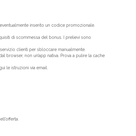
er eventualmente inserito un codice promozionale.
equisiti di scommessa del bonus. I prelievi sono
 servizio clienti per sbloccare manualmente.
al browser, non un’app nativa. Prova a pulire la cache
i le istruzioni via email.
l’offerta.