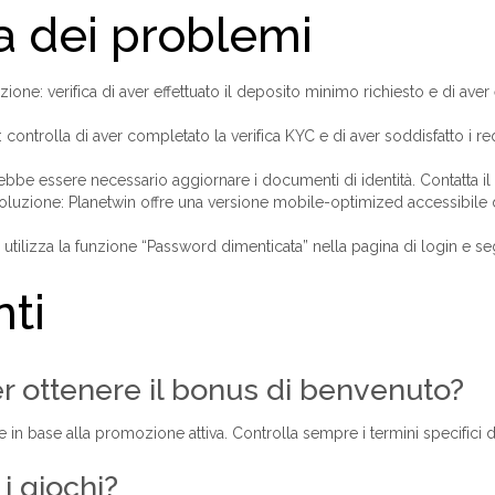
a dei problemi
ione: verifica di aver effettuato il deposito minimo richiesto e di av
controlla di aver completato la verifica KYC e di aver soddisfatto i r
bbe essere necessario aggiornare i documenti di identità. Contatta il
luzione: Planetwin offre una versione mobile-optimized accessibile d
utilizza la funzione “Password dimenticata” nella pagina di login e segu
ti
er ottenere il bonus di benvenuto?
in base alla promozione attiva. Controlla sempre i termini specifici del
 i giochi?