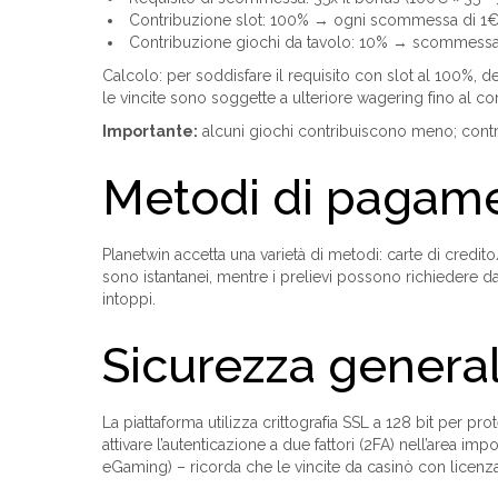
Contribuzione slot: 100% → ogni scommessa di 1€ 
Contribuzione giochi da tavolo: 10% → scommessa
Calcolo: per soddisfare il requisito con slot al 100%,
le vincite sono soggette a ulteriore wagering fino al 
Importante:
alcuni giochi contribuiscono meno; contro
Metodi di pagam
Planetwin accetta una varietà di metodi: carte di credito/
sono istantanei, mentre i prelievi possono richiedere da 
intoppi.
Sicurezza genera
La piattaforma utilizza crittografia SSL a 128 bit per prot
attivare l’autenticazione a due fattori (2FA) nell’area 
eGaming) – ricorda che le vincite da casinò con licenz