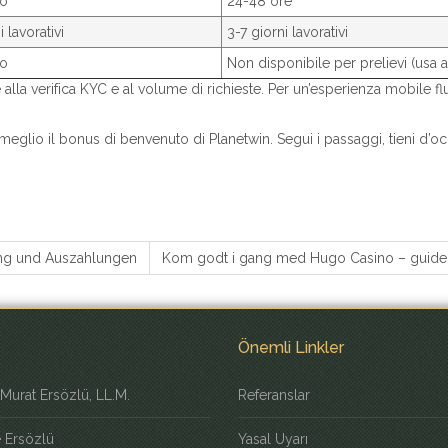
eo
24-48 ore
i lavorativi
3-7 giorni lavorativi
eo
Non disponibile per prelievi (usa 
lla verifica KYC e al volume di richieste. Per un’esperienza mobile flui
al meglio il bonus di benvenuto di Planetwin. Segui i passaggi, tieni d’
ung und Auszahlungen
Kom godt i gang med Hugo Casino – guide til
Önemli Linkler
Murat Ersözlü, LL.M.
Referanslar
e Ersözlü
Yasal Uyarı