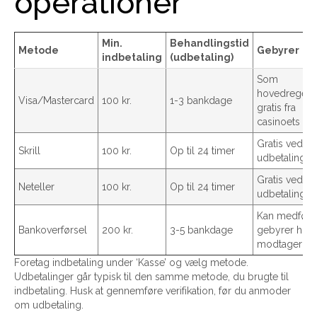
operationer
Min.
Behandlingstid
Metode
Gebyrer
indbetaling
(udbetaling)
Som
hovedregel
Visa/Mastercard
100 kr.
1-3 bankdage
gratis fra
casinoets si
Gratis ved
Skrill
100 kr.
Op til 24 timer
udbetaling
Gratis ved
Neteller
100 kr.
Op til 24 timer
udbetaling
Kan medføre
Bankoverførsel
200 kr.
3-5 bankdage
gebyrer hos
modtagerba
Foretag indbetaling under ‘Kasse’ og vælg metode.
Udbetalinger går typisk til den samme metode, du brugte til
indbetaling. Husk at gennemføre verifikation, før du anmoder
om udbetaling.