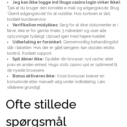
Jeg kan ikke logge ind (hugo casino login virker ikke):
Tjek at du bruger den korrekte e-mail og adgangskode. Brug
‘Glemt adgangskode’ for at nulstille. Hvis kontoen er låst,
kontakt kundeservice.
Verifikation mislykkes:
Sørg for at dine dokumenter er i
farve, ikke er for gamle (maks 3 måneder) og viser alle
oplysninger tydeligt. Upload igen med højere kvalitet.
Udbetaling er forsinket:
Gennemsnitlig behandlingstid
står i tabellen. Hvis der er gået længere, kan skyldes ekstra
kontrol. Kontakt support.
Spil åbner ikke:
Opdater din browser, ryd cache, eller
prøv en anden enhed. Hugo slots casino spil er optimeret til
de nyeste browsere.
Bonus aktiveres ikke:
Visse bonusser kræver en
bonuskode eller manuelt valg under indbetaling. Læs
vilkårene grundigt.
Ofte stillede
spørgsmål