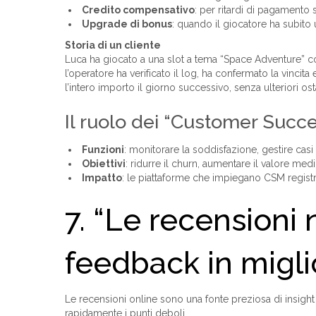
Credito compensativo
: per ritardi di pagamento 
Upgrade di bonus
: quando il giocatore ha subito 
Storia di un cliente
Luca ha giocato a una slot a tema “Space Adventure” con
l’operatore ha verificato il log, ha confermato la vinci
l’intero importo il giorno successivo, senza ulteriori ost
Il ruolo dei “Customer Suc
Funzioni
: monitorare la soddisfazione, gestire cas
Obiettivi
: ridurre il churn, aumentare il valore medi
Impatto
: le piattaforme che impiegano CSM registra
7. “Le recensioni 
feedback in migl
Le recensioni online sono una fonte preziosa di insight
rapidamente i punti deboli.