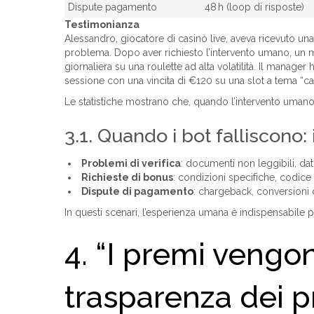
Dispute pagamento
48 h (loop di risposte)
Testimonianza
Alessandro, giocatore di casinò live, aveva ricevuto una n
problema. Dopo aver richiesto l’intervento umano, un m
giornaliera su una roulette ad alta volatilità. Il manage
sessione con una vincita di €120 su una slot a tema “cac
Le statistiche mostrano che, quando l’intervento umano 
3.1. Quando i bot falliscono: 
Problemi di verifica
: documenti non leggibili, dat
Richieste di bonus
: condizioni specifiche, codic
Dispute di pagamento
: chargeback, conversioni di
In questi scenari, l’esperienza umana è indispensabile p
4. “I premi vengo
trasparenza dei pr