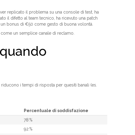
ver replicato il problema su una console di test, ha
to il difetto al team tecnico, ha ricevuto una patch
uto un bonus di €50 come gesto di buona volontà.
on come un semplice canale di reclamo.
– quando
 riducono i tempi di risposta per quesiti banali (es.
Percentuale di soddisfazione
78 %
92 %