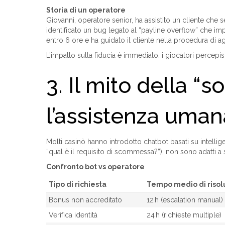
Storia di un operatore
Giovanni, operatore senior, ha assistito un cliente che
identificato un bug legato al “payline overflow” che imp
entro 6 ore e ha guidato il cliente nella procedura di
L’impatto sulla fiducia è immediato: i giocatori perce
3. Il mito della 
l’assistenza umana
Molti casinò hanno introdotto chatbot basati su intelligen
“qual è il requisito di scommessa?”), non sono adatti a
Confronto bot vs operatore
Tipo di richiesta
Tempo medio di risolu
Bonus non accreditato
12 h (escalation manual)
Verifica identità
24 h (richieste multiple)