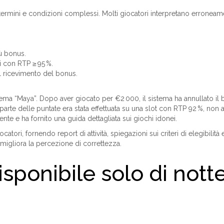
ini e condizioni complessi. Molti giocatori interpretano erroneame
iù bonus.
 con RTP ≥ 95 %.
l ricevimento del bonus.
ma “Maya”. Dopo aver giocato per €2 000, il sistema ha annullato il b
a parte delle puntate era stata effettuata su una slot con RTP 92 %, non
nte e ha fornito una guida dettagliata sui giochi idonei.
tori, fornendo report di attività, spiegazioni sui criteri di elegibili
migliora la percezione di correttezza.
isponibile solo di notte”