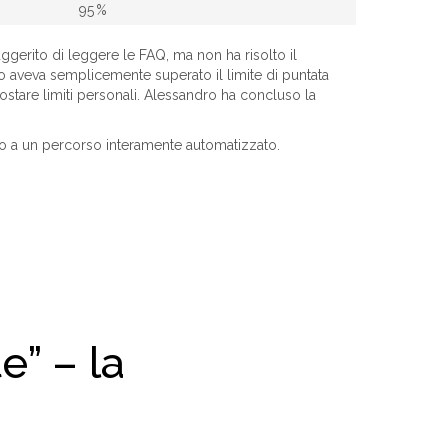
95 %
suggerito di leggere le FAQ, ma non ha risolto il
o aveva semplicemente superato il limite di puntata
mpostare limiti personali. Alessandro ha concluso la
tto a un percorso interamente automatizzato.
e” – la