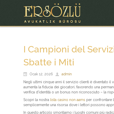
I Campioni del Serviz
Sbatte i Miti
Ocak 12, 2026
admin
Negli ultimi cinque anni il servizio clienti è diventato i
aumenta la fiducia dei giocatori, favorendo una perman
verifica d’identità o un bonus non riconosciuto – la ris
Scopri la nostra
lista casino non aams
per confrontare le
semplicemente una risorsa dove i lettori possono appro
In questo articolo smontiamo i luoghi comuni più radicat