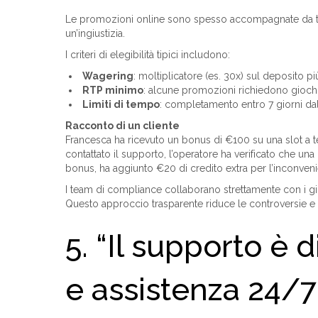
Le promozioni online sono spesso accompagnate da term
un’ingiustizia.
I criteri di elegibilità tipici includono:
Wagering
: moltiplicatore (es. 30x) sul deposito p
RTP minimo
: alcune promozioni richiedono giochi
Limiti di tempo
: completamento entro 7 giorni da
Racconto di un cliente
Francesca ha ricevuto un bonus di €100 su una slot a te
contattato il supporto, l’operatore ha verificato che un
bonus, ha aggiunto €20 di credito extra per l’inconvenie
I team di compliance collaborano strettamente con i gioca
Questo approccio trasparente riduce le controversie e 
5. “Il supporto è d
e assistenza 24/7