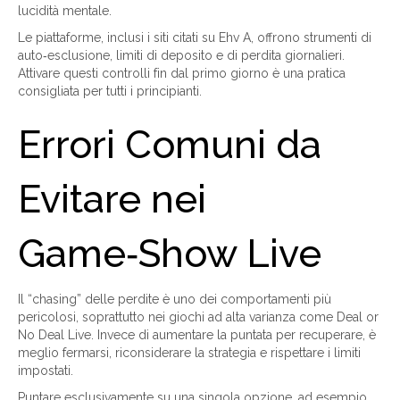
lucidità mentale.
Le piattaforme, inclusi i siti citati su Ehv A, offrono strumenti di
auto‑esclusione, limiti di deposito e di perdita giornalieri.
Attivare questi controlli fin dal primo giorno è una pratica
consigliata per tutti i principianti.
Errori Comuni da
Evitare nei
Game‑Show Live
Il “chasing” delle perdite è uno dei comportamenti più
pericolosi, soprattutto nei giochi ad alta varianza come Deal or
No Deal Live. Invece di aumentare la puntata per recuperare, è
meglio fermarsi, riconsiderare la strategia e rispettare i limiti
impostati.
Puntare esclusivamente su una singola opzione, ad esempio