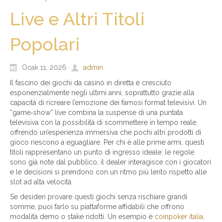
Live e Altri Titoli
Popolari
Ocak 11, 2026
admin
Il fascino dei giochi da casinò in diretta è cresciuto
esponenzialmente negli ultimi anni, soprattutto grazie alla
capacità di ricreare l’emozione dei famosi format televisivi. Un
“game‑show” live combina la suspense di una puntata
televisiva con la possibilità di scommettere in tempo reale,
offrendo un’esperienza immersiva che pochi altri prodotti di
gioco riescono a eguagliare. Per chi è alle prime armi, questi
titoli rappresentano un punto di ingresso ideale: le regole
sono già note dal pubblico, il dealer interagisce con i giocatori
e le decisioni si prendono con un ritmo più lento rispetto alle
slot ad alta velocità.
Se desideri provare questi giochi senza rischiare grandi
somme, puoi farlo su piattaforme affidabili che offrono
modalità demo o stake ridotti. Un esempio è
coinpoker italia
,