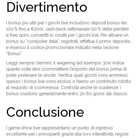
Divertimento
I bonus più utili per i giochi live includono deposit bonus (es.
100 % fino a €200), cash‑back settimanale (10 % delle perdite)
e free spins convertiti in crediti per i giochi live. Per attivare un
bonus su “coinpoker italia”, registrati, effettua il primo deposito
e inserisci il codice promozionale indicato nella sezione
“Bonus”.
Leggi sempre i termini: il wagering (ad esempio 30x) indica
quante volte devi scommettere l’importo del bonus prima di
poter prelevare le vincite. Verifica quali giochi sono ammessi;
spesso i bonus live sono esclusi o hanno un contributo ridotto
al requisito di scommessa. Controlla anche le scadenze: i
bonus scadono generalmente entro 30‑60 giorni dal rilascio.
Conclusione
I game‑show live rappresentano un punto di ingresso
eccellente per i principianti grazie alla loro interattività, regole