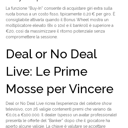
La funzione “Buy‑In” consente di acquistare giri extra sulla
ruota bonus a un costo fisso, tipicamente 0,20 € per giro. È
consigliabile attivarla quando il Bonus Wheel mostra un
moltiplicatore elevato (8x o 10x) e il bankroll è superiore a
€20, così da massimizzare il ritorno potenziale senza
compromettere la sessione.
Deal or No Deal
Live: Le Prime
Mosse per Vincere
Deal or No Deal Live ricrea l’esperienza del celebre show
televisivo, con 26 valigie contenenti premi che variano da
€0,01 a €100.000. Il dealer (spesso un avatar professionale)
presenta le offerte del “Banker” dopo che il giocatore ha
aperto alcune valigie. La chiave è valutare se accettare