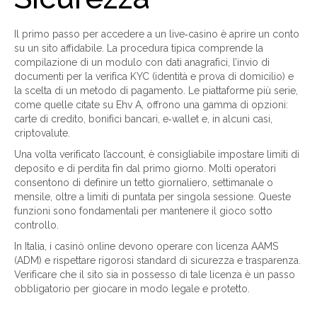
Il primo passo per accedere a un live‑casino è aprire un conto
su un sito affidabile. La procedura tipica comprende la
compilazione di un modulo con dati anagrafici, l’invio di
documenti per la verifica KYC (identità e prova di domicilio) e
la scelta di un metodo di pagamento. Le piattaforme più serie,
come quelle citate su Ehv A, offrono una gamma di opzioni:
carte di credito, bonifici bancari, e‑wallet e, in alcuni casi,
criptovalute.
Una volta verificato l’account, è consigliabile impostare limiti di
deposito e di perdita fin dal primo giorno. Molti operatori
consentono di definire un tetto giornaliero, settimanale o
mensile, oltre a limiti di puntata per singola sessione. Queste
funzioni sono fondamentali per mantenere il gioco sotto
controllo.
In Italia, i casinò online devono operare con licenza AAMS
(ADM) e rispettare rigorosi standard di sicurezza e trasparenza.
Verificare che il sito sia in possesso di tale licenza è un passo
obbligatorio per giocare in modo legale e protetto.