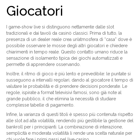
Giocatori
I game‑show live si distinguono nettamente dalle slot
tradizionali e dai tavoli da casinò classici. Prima di tutto, la
presenza di un dealer reale crea un’atmosfera di “casa” dove è
possibile osservare le mosse degli altri giocatori e chiedere
chiarimenti in tempo reale. Questo contatto umano riduce la
sensazione di isolamento tipica dei giochi automatizzati e
permette di apprendere osservando.
Inoltre, il ritmo di gioco è più lento e prevedibile: le puntate si
susseguono a intervalli regolari, dando al giocatore il tempo di
valutare le probabilità e di prendere decisioni ponderate. Le
regole, ispirate a format televisivi famosi, sono già note al
grande pubblico, il che elimina la necessità di studiare
complesse tabelle di pagamento.
Infine, la varianza di questi titoli è spesso più contenuta rispetto
alle slot ad alta volatilità, rendendo più gestibile la gestione del
bankroll per i principianti. La combinazione di interazione,
semplicità e moderata volatilità li rende una scelta naturale per
chi vuole fare i primi passi nel live‑casino.