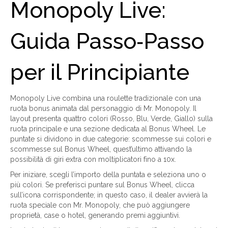
Monopoly Live:
Guida Passo‑Passo
per il Principiante
Monopoly Live combina una roulette tradizionale con una
ruota bonus animata dal personaggio di Mr. Monopoly. Il
layout presenta quattro colori (Rosso, Blu, Verde, Giallo) sulla
ruota principale e una sezione dedicata al Bonus Wheel. Le
puntate si dividono in due categorie: scommesse sui colori e
scommesse sul Bonus Wheel, quest’ultimo attivando la
possibilità di giri extra con moltiplicatori fino a 10x.
Per iniziare, scegli l’importo della puntata e seleziona uno o
più colori. Se preferisci puntare sul Bonus Wheel, clicca
sull’icona corrispondente; in questo caso, il dealer avvierà la
ruota speciale con Mr. Monopoly, che può aggiungere
proprietà, case o hotel, generando premi aggiuntivi.