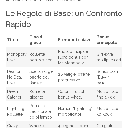
Le Regole di Base: un Confronto
Rapido
Tipo di
Bonus
Titolo
Elementi chiave
gioco
principale
Ruota principale,
Monopoly
Roulette +
Giri extra,
ruota bonus con
Live
bonus wheel
moltiplicatori
Mr. Monopoly
Deal or
Scelta valigie,
Bonus cash,
26 valigie, offerte
No Deal
offerte del
“Buy‑In”
progressive
Live
Banker
extra
Dream
Roulette
Colori, multipli,
Moltiplicatori
Catcher
gigante
bonus wheel
fino a 40x
Roulette
Lightning
Numeri “Lightning”,
Moltiplicatori
tradizionale +
Roulette
moltiplicatori
50‑500x
colpi lampo
Crazy
Wheel of
4 segmenti bonus,
Giri gratuiti,