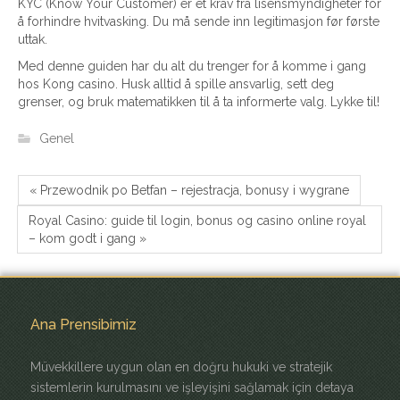
KYC (Know Your Customer) er et krav fra lisensmyndigheter for
å forhindre hvitvasking. Du må sende inn legitimasjon før første
uttak.
Med denne guiden har du alt du trenger for å komme i gang
hos Kong casino. Husk alltid å spille ansvarlig, sett deg
grenser, og bruk matematikken til å ta informerte valg. Lykke til!
Genel
« Przewodnik po Betfan – rejestracja, bonusy i wygrane
Royal Casino: guide til login, bonus og casino online royal
– kom godt i gang »
Ana Prensibimiz
Müvekkillere uygun olan en doğru hukuki ve stratejik
sistemlerin kurulmasını ve işleyişini sağlamak için detaya