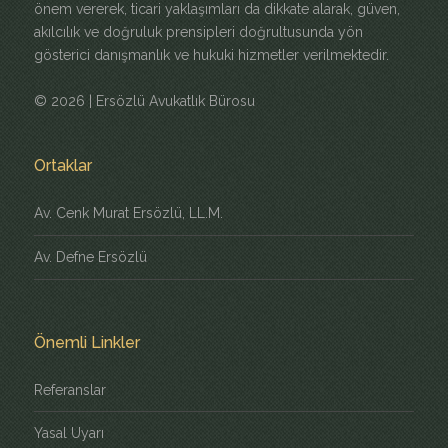
önem vererek, ticari yaklaşımları da dikkate alarak, güven,
akılcılık ve doğruluk prensipleri doğrultusunda yön
gösterici danışmanlık ve hukuki hizmetler verilmektedir.
©
2026 | Ersözlü Avukatlık Bürosu
Ortaklar
Av. Cenk Murat Ersözlü, LL.M.
Av. Defne Ersözlü
Önemli Linkler
Referanslar
Yasal Uyarı