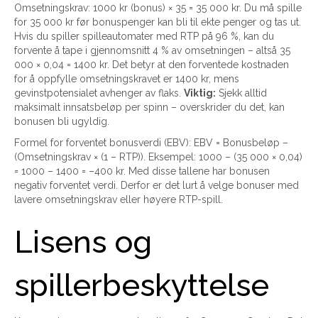
Omsetningskrav: 1000 kr (bonus) × 35 = 35 000 kr. Du må spille
for 35 000 kr før bonuspenger kan bli til ekte penger og tas ut.
Hvis du spiller spilleautomater med RTP på 96 %, kan du
forvente å tape i gjennomsnitt 4 % av omsetningen – altså 35
000 × 0,04 = 1400 kr. Det betyr at den forventede kostnaden
for å oppfylle omsetningskravet er 1400 kr, mens
gevinstpotensialet avhenger av flaks.
Viktig:
Sjekk alltid
maksimalt innsatsbeløp per spinn – overskrider du det, kan
bonusen bli ugyldig.
Formel for forventet bonusverdi (EBV): EBV = Bonusbeløp –
(Omsetningskrav × (1 – RTP)). Eksempel: 1000 – (35 000 × 0,04)
= 1000 – 1400 = –400 kr. Med disse tallene har bonusen
negativ forventet verdi. Derfor er det lurt å velge bonuser med
lavere omsetningskrav eller høyere RTP-spill.
Lisens og
spillerbeskyttelse