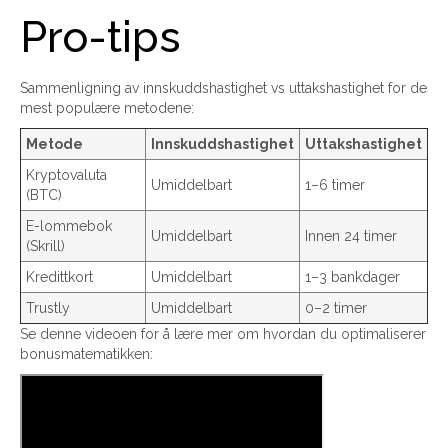
Pro-tips
Sammenligning av innskuddshastighet vs uttakshastighet for de
mest populære metodene:
Metode
Innskuddshastighet
Uttakshastighet
Kryptovaluta
Umiddelbart
1–6 timer
(BTC)
E-lommebok
Umiddelbart
Innen 24 timer
(Skrill)
Kredittkort
Umiddelbart
1–3 bankdager
Trustly
Umiddelbart
0–2 timer
Se denne videoen for å lære mer om hvordan du optimaliserer
bonusmatematikken: