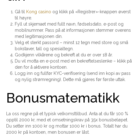
Gå til
Kong casino
og klikk på «Registrer»-knappen øverst
til høyre.
Fyll ut skjemaet med fullt navn, fødselsdato, e-post og
mobilnummer. Pass på at informasjonen stemmer overens
med legitimasjonen din.
Velg et sterkt passord – minst 12 tegn med store og små
bokstaver, tall og spesialtegn.
Godkjenn vilkårene og bekreft at du er over 18 år.
Du vil motta en e-post med en bekreftelseslenke – klikk på
den for å aktivere kontoen.
Logg inn og fullfør KYC-verifisering (send inn kopi av pass
og nylig strømregning). Dette må gjøres før første uttak.
Bonusmatematikk
La oss regne på et typisk velkomsttilbud. Anta at du får 100 %
opptil 2000 kr, med et omsetningskrav på 35x bonusbeløpet.
Du setter inn 1000 kr og mottar 1000 kr i bonus. Totalt har du
2000 kr på kontoen, men bonusen er låst.