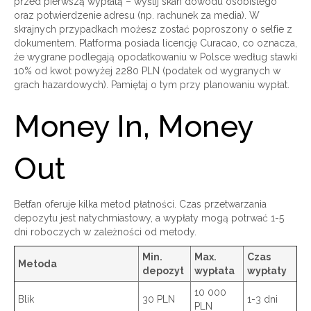
przed pierwszą wypłatą – wyślij skan dowodu osobistego
oraz potwierdzenie adresu (np. rachunek za media). W
skrajnych przypadkach możesz zostać poproszony o selfie z
dokumentem. Platforma posiada licencję Curacao, co oznacza,
że wygrane podlegają opodatkowaniu w Polsce według stawki
10% od kwot powyżej 2280 PLN (podatek od wygranych w
grach hazardowych). Pamiętaj o tym przy planowaniu wypłat.
Money In, Money
Out
Betfan oferuje kilka metod płatności. Czas przetwarzania
depozytu jest natychmiastowy, a wypłaty mogą potrwać 1-5
dni roboczych w zależności od metody.
Min.
Max.
Czas
Metoda
depozyt
wypłata
wypłaty
10 000
Blik
30 PLN
1-3 dni
PLN