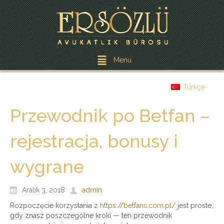
Menu
Türkçe
Przewodnik po Betfan –
rejestracja, bonusy i
wygrane
Aralık 3, 2018
admin
Rozpoczęcie korzystania z
https://betfans.com.pl/
jest proste,
gdy znasz poszczególne kroki — ten przewodnik