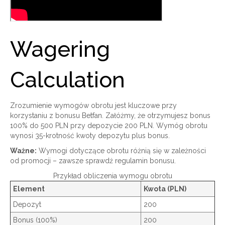
Wagering
Calculation
Zrozumienie wymogów obrotu jest kluczowe przy
korzystaniu z bonusu Betfan. Załóżmy, że otrzymujesz bonus
100% do 500 PLN przy depozycie 200 PLN. Wymóg obrotu
wynosi 35-krotność kwoty depozytu plus bonus.
Ważne:
Wymogi dotyczące obrotu różnią się w zależności
od promocji – zawsze sprawdź regulamin bonusu.
Przykład obliczenia wymogu obrotu
Element
Kwota (PLN)
Depozyt
200
Bonus (100%)
200