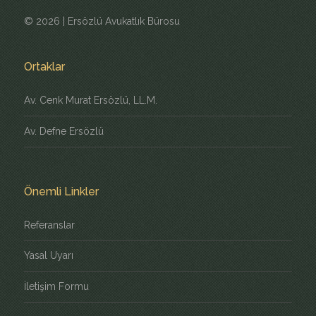
©
2026 | Ersözlü Avukatlık Bürosu
Ortaklar
Av. Cenk Murat Ersözlü, LL.M.
Av. Defne Ersözlü
Önemli Linkler
Referanslar
Yasal Uyarı
İletişim Formu