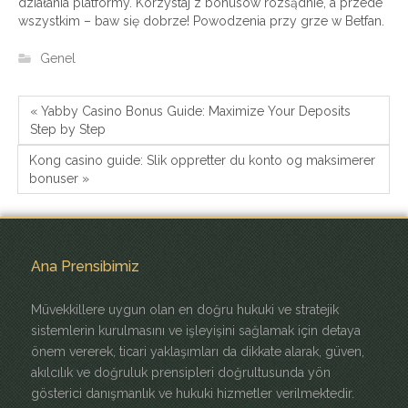
działania platformy. Korzystaj z bonusów rozsądnie, a przede
wszystkim – baw się dobrze! Powodzenia przy grze w Betfan.
Genel
« Yabby Casino Bonus Guide: Maximize Your Deposits
Step by Step
Kong casino guide: Slik oppretter du konto og maksimerer
bonuser »
Ana Prensibimiz
Müvekkillere uygun olan en doğru hukuki ve stratejik
sistemlerin kurulmasını ve işleyişini sağlamak için detaya
önem vererek, ticari yaklaşımları da dikkate alarak, güven,
akılcılık ve doğruluk prensipleri doğrultusunda yön
gösterici danışmanlık ve hukuki hizmetler verilmektedir.