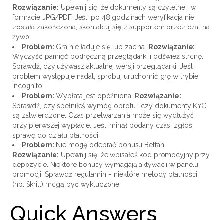
Rozwiązanie:
Upewnij się, że dokumenty są czytelne i w
formacie JPG/PDF. Jeśli po 48 godzinach weryfikacja nie
została zakończona, skontaktuj się z supportem przez czat na
żywo.
Problem:
Gra nie ładuje się lub zacina.
Rozwiązanie:
Wyczyść pamięć podręczną przeglądarki i odśwież stronę.
Sprawdź, czy używasz aktualnej wersji przeglądarki. Jeśli
problem występuje nadal, spróbuj uruchomić grę w trybie
incognito.
Problem:
Wypłata jest opóźniona.
Rozwiązanie:
Sprawdź, czy spełniłeś wymóg obrotu i czy dokumenty KYC
są zatwierdzone. Czas przetwarzania może się wydłużyć
przy pierwszej wypłacie. Jeśli minął podany czas, zgłoś
sprawę do działu płatności.
Problem:
Nie mogę odebrać bonusu Betfan.
Rozwiązanie:
Upewnij się, że wpisałeś kod promocyjny przy
depozycie. Niektóre bonusy wymagają aktywacji w panelu
promocji. Sprawdź regulamin – niektóre metody płatności
(np. Skrill) mogą być wykluczone.
Quick Answers