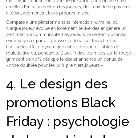
the Day, ils sont en route vers le jackpot ». Cette phrase crée
un effet d’entraînement où les joueurs, désireux de ne pas être
à l’écart, augmentent leurs propres mises.
Comparé à une plateforme sans interaction humaine, où
chaque joueur évolue en isolement, le live‑dealer génère un
sentiment de communauté. Les joueurs se sentent observés,
encouragés et parfois poussés à dépasser leurs limites
habituelles. Cette dynamique est visible sur les tables de
roulette live où, pendant le Black Friday, les mises sur le rouge
grimpent de 30 % dès que le dealer annonce un bonus de
« mise doublée pour les 10 % premiers joueurs ».
4. Le design des
promotions Black
Friday : psychologie