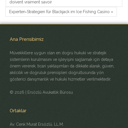
doivent vraiment savoir
Experten‑Strategien für Blackjack im Ice Fishing Casino »
Ana Prensibimiz
Müvekkillere uygun olan en doğru hukuki ve stratejik
sistemlerin kurulmasını ve işleyişini sağlamak için detaya
önem vererek, ticari yaklaşımları da dikkate alarak, güven,
akılcılık ve doğruluk prensipleri doğrultusunda yön
gösterici danışmanlık ve hukuki hizmetler verilmektedir.
©
2026 | Ersözlü Avukatlık Bürosu
Ortaklar
Av. Cenk Murat Ersözlü, LL.M.