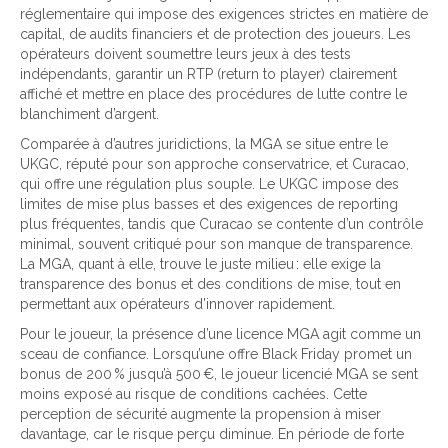
réglementaire qui impose des exigences strictes en matière de
capital, de audits financiers et de protection des joueurs. Les
opérateurs doivent soumettre leurs jeux à des tests
indépendants, garantir un RTP (return to player) clairement
affiché et mettre en place des procédures de lutte contre le
blanchiment d’argent.
Comparée à d’autres juridictions, la MGA se situe entre le
UKGC, réputé pour son approche conservatrice, et Curacao,
qui offre une régulation plus souple. Le UKGC impose des
limites de mise plus basses et des exigences de reporting
plus fréquentes, tandis que Curacao se contente d’un contrôle
minimal, souvent critiqué pour son manque de transparence.
La MGA, quant à elle, trouve le juste milieu : elle exige la
transparence des bonus et des conditions de mise, tout en
permettant aux opérateurs d’innover rapidement.
Pour le joueur, la présence d’une licence MGA agit comme un
sceau de confiance. Lorsqu’une offre Black Friday promet un
bonus de 200 % jusqu’à 500 €, le joueur licencié MGA se sent
moins exposé au risque de conditions cachées. Cette
perception de sécurité augmente la propension à miser
davantage, car le risque perçu diminue. En période de forte