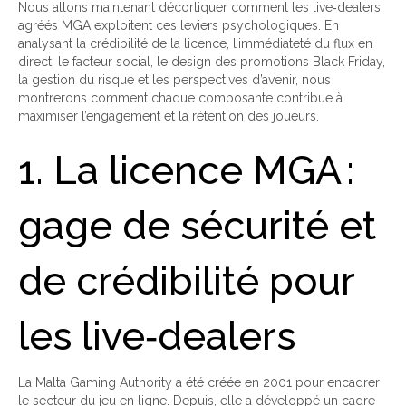
Nous allons maintenant décortiquer comment les live‑dealers
agréés MGA exploitent ces leviers psychologiques. En
analysant la crédibilité de la licence, l’immédiateté du flux en
direct, le facteur social, le design des promotions Black Friday,
la gestion du risque et les perspectives d’avenir, nous
montrerons comment chaque composante contribue à
maximiser l’engagement et la rétention des joueurs.
1. La licence MGA :
gage de sécurité et
de crédibilité pour
les live‑dealers
La Malta Gaming Authority a été créée en 2001 pour encadrer
le secteur du jeu en ligne. Depuis, elle a développé un cadre