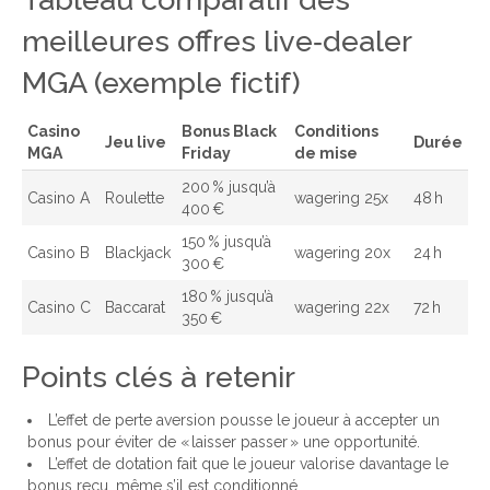
meilleures offres live‑dealer
MGA (exemple fictif)
Casino
Bonus Black
Conditions
Jeu live
Durée
MGA
Friday
de mise
200 % jusqu’à
Casino A
Roulette
wagering 25x
48 h
400 €
150 % jusqu’à
Casino B
Blackjack
wagering 20x
24 h
300 €
180 % jusqu’à
Casino C
Baccarat
wagering 22x
72 h
350 €
Points clés à retenir
L’effet de perte aversion pousse le joueur à accepter un
bonus pour éviter de « laisser passer » une opportunité.
L’effet de dotation fait que le joueur valorise davantage le
bonus reçu, même s’il est conditionné.