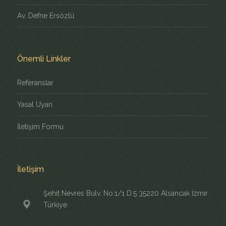
Av. Defne Ersözlü
Önemli Linkler
Referanslar
Yasal Uyarı
İletişim Formu
İletişim
Şehit Nevres Bulv. No:1/1 D:5 35220 Alsancak İzmir
Türkiye