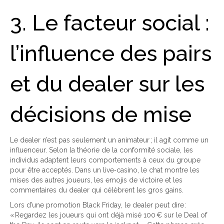
3. Le facteur social :
l’influence des pairs
et du dealer sur les
décisions de mise
Le dealer n’est pas seulement un animateur ; il agit comme un
influenceur. Selon la théorie de la conformité sociale, les
individus adaptent leurs comportements à ceux du groupe
pour être acceptés. Dans un live‑casino, le chat montre les
mises des autres joueurs, les emojis de victoire et les
commentaires du dealer qui célèbrent les gros gains.
Lors d’une promotion Black Friday, le dealer peut dire :
« Regardez les joueurs qui ont déjà misé 100 € sur le Deal of