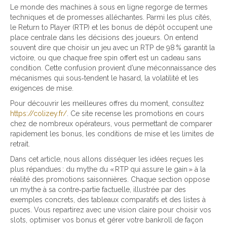
Le monde des machines à sous en ligne regorge de termes
techniques et de promesses alléchantes. Parmi les plus cités,
le Return to Player (RTP) et les bonus de dépôt occupent une
place centrale dans les décisions des joueurs. On entend
souvent dire que choisir un jeu avec un RTP de 98 % garantit la
victoire, ou que chaque free spin offert est un cadeau sans
condition. Cette confusion provient d’une méconnaissance des
mécanismes qui sous‑tendent le hasard, la volatilité et les
exigences de mise.
Pour découvrir les meilleures offres du moment, consultez
https://colizey.fr/
. Ce site recense les promotions en cours
chez de nombreux opérateurs, vous permettant de comparer
rapidement les bonus, les conditions de mise et les limites de
retrait.
Dans cet article, nous allons disséquer les idées reçues les
plus répandues : du mythe du « RTP qui assure le gain » à la
réalité des promotions saisonnières. Chaque section oppose
un mythe à sa contre‑partie factuelle, illustrée par des
exemples concrets, des tableaux comparatifs et des listes à
puces. Vous repartirez avec une vision claire pour choisir vos
slots, optimiser vos bonus et gérer votre bankroll de façon