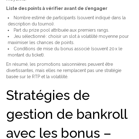
Liste des points à vérifier avant de s’engager
Nombre estimé de participants (souvent indiqué dans la
description du tournoi).
Part du prize pool attribuée aux premiers rangs.
Jeu sélectionné : choisir un slot à volatilité moyenne pour
maximiser les chances de points.
Conditions de mise du bonus associé (souvent 20 x le
montant du ticket).
En résumé, les promotions saisonnières peuvent être
divertissantes, mais elles ne remplacent pas une stratégie
basée sur le RTP et la volatilité.
Stratégies de
gestion de bankroll
avec les bonus –