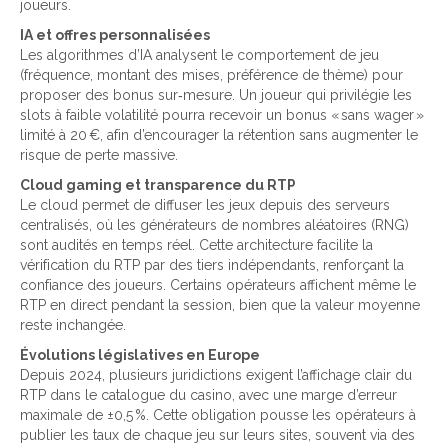
joueurs.
IA et offres personnalisées
Les algorithmes d’IA analysent le comportement de jeu
(fréquence, montant des mises, préférence de thème) pour
proposer des bonus sur‑mesure. Un joueur qui privilégie les
slots à faible volatilité pourra recevoir un bonus « sans wager »
limité à 20 €, afin d’encourager la rétention sans augmenter le
risque de perte massive.
Cloud gaming et transparence du RTP
Le cloud permet de diffuser les jeux depuis des serveurs
centralisés, où les générateurs de nombres aléatoires (RNG)
sont audités en temps réel. Cette architecture facilite la
vérification du RTP par des tiers indépendants, renforçant la
confiance des joueurs. Certains opérateurs affichent même le
RTP en direct pendant la session, bien que la valeur moyenne
reste inchangée.
Évolutions législatives en Europe
Depuis 2024, plusieurs juridictions exigent l’affichage clair du
RTP dans le catalogue du casino, avec une marge d’erreur
maximale de ±0,5 %. Cette obligation pousse les opérateurs à
publier les taux de chaque jeu sur leurs sites, souvent via des