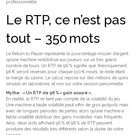
professionnelle.
Le RTP, ce n’est pas
tout – 350 mots
Le Return to Player représente le pourcentage moyen d’argent
qu’une machine redistribue aux joueurs sur un très grand
nombre de tours. Un RTP de 96 % signifie que, théoriquement,
96 € seront reversés pour chaque 100 € misés, le reste étant
la marge du casino. Le calcul repose sur des millions de spins
simulés en laboratoire, et non sur votre session personnelle.
Mythe : « Un RTP de 98 % = gain assuré ».
En réalité, le RTP ne tient pas compte de la volatilité du jeu.
Une machine à haute volatilité peut offrir de gros jackpots mais
avec de longues périodes de pertes, alors qu’une machine à
faible volatilité distribue des gains modestes mais fréquents.
Ainsi, deux slots affichant 96 % et 98 % de RTP peuvent
produire des résultats très différents selon la durée de votre