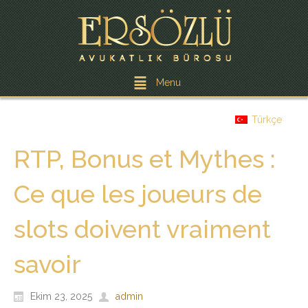
Menu
Türkçe
RTP, Bonus et Mythes :
Ce que les joueurs de
slots doivent vraiment
savoir
Ekim 23, 2025
admin