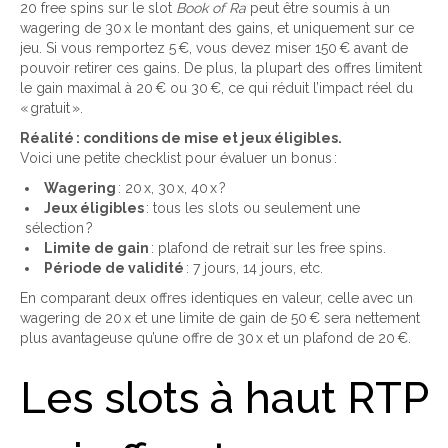
20 free spins sur le slot
Book of Ra
peut être soumis à un
wagering de 30 x le montant des gains, et uniquement sur ce
jeu. Si vous remportez 5 €, vous devez miser 150 € avant de
pouvoir retirer ces gains. De plus, la plupart des offres limitent
le gain maximal à 20 € ou 30 €, ce qui réduit l’impact réel du
« gratuit ».
Réalité : conditions de mise et jeux éligibles.
Voici une petite checklist pour évaluer un bonus :
Wagering
: 20 x, 30 x, 40 x ?
Jeux éligibles
: tous les slots ou seulement une
sélection ?
Limite de gain
: plafond de retrait sur les free spins.
Période de validité
: 7 jours, 14 jours, etc.
En comparant deux offres identiques en valeur, celle avec un
wagering de 20 x et une limite de gain de 50 € sera nettement
plus avantageuse qu’une offre de 30 x et un plafond de 20 €.
Les slots à haut RTP