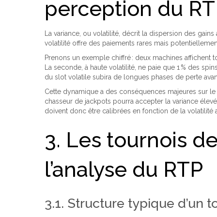
perception du R
La variance, ou volatilité, décrit la dispersion des gai
volatilité offre des paiements rares mais potentiellemen
Prenons un exemple chiffré : deux machines affichent t
La seconde, à haute volatilité, ne paie que 1 % des spi
du slot volatile subira de longues phases de perte avan
Cette dynamique a des conséquences majeures sur le ban
chasseur de jackpots pourra accepter la variance élevé
doivent donc être calibrées en fonction de la volatilité 
3. Les tournois de
l’analyse du RTP
3.1. Structure typique d’un 