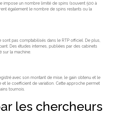
phase impose un nombre limité de spins (souvent 500 à
ègrent également le nombre de spins restants ou la
ne sont pas comptabilisés dans le RTP officiel. De plus,
pant. Des études internes, publiées par des cabinets
é sur la machine.
gistré avec son montant de mise, le gain obtenu et le
e et le coefficient de variation. Cette approche permet
ains tournois.
 par les chercheurs