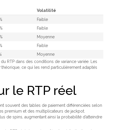
Volatilité
 %
Faible
 %
Faible
 %
Moyenne
 %
Faible
%
Moyenne
ité du RTP dans des conditions de variance variée. Les
 théorique, ce qui les rend particulièrement adaptés
ur le RTP réel
rent souvent des tables de paiement différenciées selon
s premium et des multiplicateurs de jackpot.
lus de spins, augmentant ainsi la probabilité d’atteindre