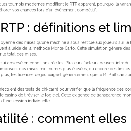
 les tournois modernes modifient le RTP apparent, pourquoi la varianc
éliorer vos chances lors d’un événement compétitif.
RTP : définitions et li
moyenne des mises qu’une machine à sous restitue aux joueurs sur le l
vent à l’aide de la méthode Monte‑Carlo. Cette simulation génère de
r le total des mises.
i observé en conditions réelles. Plusieurs facteurs peuvent introduire 
 imposent des mises minimumes plus élevées, ou encore des limites de
e plus, les licences de jeu exigent généralement que le RTP affiché s
fectuent des tests de chi‑carré pour vérifier que la fréquence des co
%), le casino doit réviser le logiciel. Cette exigence de transparence 
 d’une session individuelle.
atilité : comment elles