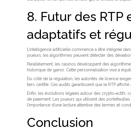
8. Futur des RTP e
adaptatifs et régu
L’intelligence artificielle commence à être intégrée da
joueurs, les algorithmes peuvent détecter des déviations
Parallèlement, les casinos développent des algorithmes
historique de gains). Cette personnalisation vise à équil
Du côté de la régulation, les autorités de licence exi
tiers certifié. Ces audits garantissent que le RTP affi
Enfin, les évolutions légales autour des crypto‑actifs
de paiement. Les joueurs qui utilisent des portefeuille
l’importance d’une lecture attentive des termes et condi
Conclusion