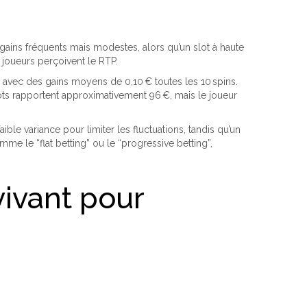
s gains fréquents mais modestes, alors qu’un slot à haute
s joueurs perçoivent le RTP.
 avec des gains moyens de 0,10 € toutes les 10 spins.
lots rapportent approximativement 96 €, mais le joueur
le variance pour limiter les fluctuations, tandis qu’un
e le “flat betting” ou le “progressive betting”,
vivant pour