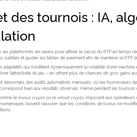
t des tournois : IA, al
lation
ns les plateformes de casino pour affiner le calcul du RTP en temps ré
 subtiles et ajuster les tables de paiement afin de maintenir le RTP dé
 adaptatifs qui modifient dynamiquement la volatilité d’une machine e
ibrer l’attractivité du jeu – en offrant plus de chances de gros gains a
gent désormais des audits automatisés mensuels, où les fournisseurs d
ché correspond bien aux résultats observés, même pendant les tournois 
, comme le
bonus crypto
ou le
retrait crypto
, imposent aux opérateurs
s numériques doivent s’assurer que les conditions de bonus ne modifie
tions.