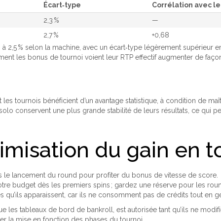
Écart‑type
Corrélation avec l
2,3 %
—
2,7 %
+0,68
à 2,5 % selon la machine, avec un écart‑type légèrement supérieur en 
ment les bonus de tournoi voient leur RTP effectif augmenter de façon 
les tournois bénéficient d’un avantage statistique, à condition de maît
s solo conservent une plus grande stabilité de leurs résultats, ce qui
timisation du gain en t
s le lancement du round pour profiter du bonus de vitesse de score.
votre budget dès les premiers spins ; gardez une réserve pour les round
s dès qu’ils apparaissent, car ils ne consomment pas de crédits tout e
 que les tableaux de bord de bankroll, est autorisée tant qu’ils ne mod
ster la mise en fonction des phases du tournoi.