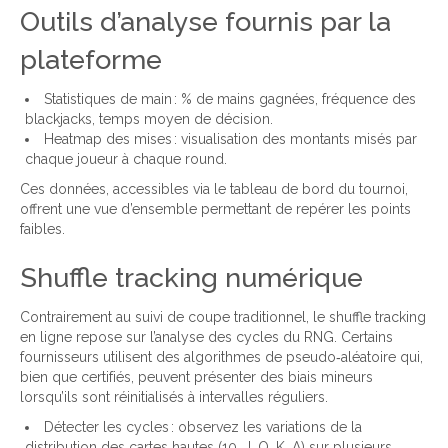
Outils d’analyse fournis par la
plateforme
Statistiques de main : % de mains gagnées, fréquence des
blackjacks, temps moyen de décision.
Heatmap des mises : visualisation des montants misés par
chaque joueur à chaque round.
Ces données, accessibles via le tableau de bord du tournoi,
offrent une vue d’ensemble permettant de repérer les points
faibles.
Shuffle tracking numérique
Contrairement au suivi de coupe traditionnel, le shuffle tracking
en ligne repose sur l’analyse des cycles du RNG. Certains
fournisseurs utilisent des algorithmes de pseudo‑aléatoire qui,
bien que certifiés, peuvent présenter des biais mineurs
lorsqu’ils sont réinitialisés à intervalles réguliers.
Détecter les cycles : observez les variations de la
distribution des cartes hautes (10, J, Q, K, A) sur plusieurs