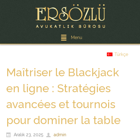
Menu
Türkçe
Maîtriser le Blackjack
en ligne : Stratégies
avancées et tournois
pour dominer la table
Aralık 23, 2025
admin