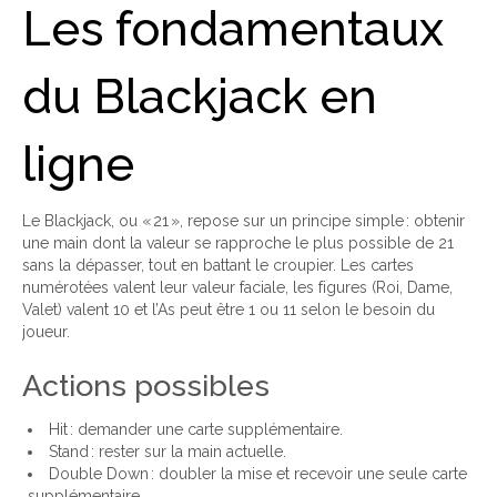
Les fondamentaux
du Blackjack en
ligne
Le Blackjack, ou « 21 », repose sur un principe simple : obtenir
une main dont la valeur se rapproche le plus possible de 21
sans la dépasser, tout en battant le croupier. Les cartes
numérotées valent leur valeur faciale, les figures (Roi, Dame,
Valet) valent 10 et l’As peut être 1 ou 11 selon le besoin du
joueur.
Actions possibles
Hit : demander une carte supplémentaire.
Stand : rester sur la main actuelle.
Double Down : doubler la mise et recevoir une seule carte
supplémentaire.