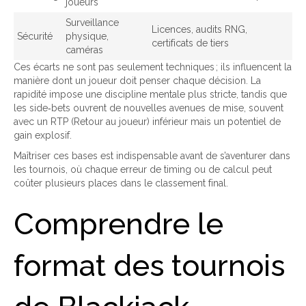
joueurs
Surveillance
Licences, audits RNG,
Sécurité
physique,
certificats de tiers
caméras
Ces écarts ne sont pas seulement techniques ; ils influencent la
manière dont un joueur doit penser chaque décision. La
rapidité impose une discipline mentale plus stricte, tandis que
les side‑bets ouvrent de nouvelles avenues de mise, souvent
avec un RTP (Retour au joueur) inférieur mais un potentiel de
gain explosif.
Maîtriser ces bases est indispensable avant de s’aventurer dans
les tournois, où chaque erreur de timing ou de calcul peut
coûter plusieurs places dans le classement final.
Comprendre le
format des tournois