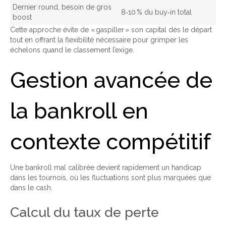
Dernier round, besoin de gros
8‑10 % du buy‑in total
boost
Cette approche évite de « gaspiller » son capital dès le départ
tout en offrant la flexibilité nécessaire pour grimper les
échelons quand le classement l’exige.
Gestion avancée de
la bankroll en
contexte compétitif
Une bankroll mal calibrée devient rapidement un handicap
dans les tournois, où les fluctuations sont plus marquées que
dans le cash.
Calcul du taux de perte