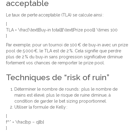
acceptable
Le taux de perte acceptable (TLA) se calcule ainsi :
[
TLA = \frac{\text{Buy‑in total}}{\text{Prize pool}} \times 100
]
Par exemple, pour un tournoi de 100 € de buy‑in avec un prize
pool de 5 000 €, le TLA est de 2 %. Cela signifie que perdre
plus de 2 % du buy‑in sans progression significative diminue
fortement vos chances de remporter le prize pool.
Techniques de “risk of ruin”
Déterminer le nombre de rounds : plus le nombre de
mains est élevé, plus le risque de ruine diminue, à
condition de garder le bet sizing proportionnel.
Utiliser la formule de Kelly :
[
f^* = \frac{bp – q}{b}
]