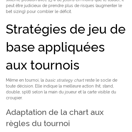
peut être judicieux de prendre plus de risques (augmenter le
bet sizing) pour combler le déficit.
Stratégies de jeu de
base appliquées
aux tournois
Même en tournoi, la
basic strategy chart
reste le socle de
toute décision. Elle indique la meilleure action (hit, stand,
double, split) selon la main du joueur et la carte visible du
croupier.
Adaptation de la chart aux
règles du tournoi