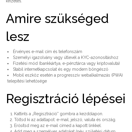
kifizetés.
Amire szükséged
lesz
Érvényes e-mail cím és telefonszám
Személyi igazolvány vagy útlevél a KYC-azonosításhoz
Fizetési mód (bankkártya, e-pénztárca vagy kriptovaluta)
Stabil internetkapcsolat és egy modern böngésző
Mobil eszköz esetén a progresszív webalkalmazás (PWA)
telepítési lehetősége
Regisztráció lépései
Kattints a „Regisztráció” gombra a kezdőlapon.
Töltsd ki az adatlapot: e-mail, jelszó, valuta és ország.
Erősítsd meg az e-mail címed a kapott linkkel.
Add meg a személyes adatokat (név, születési dátum,