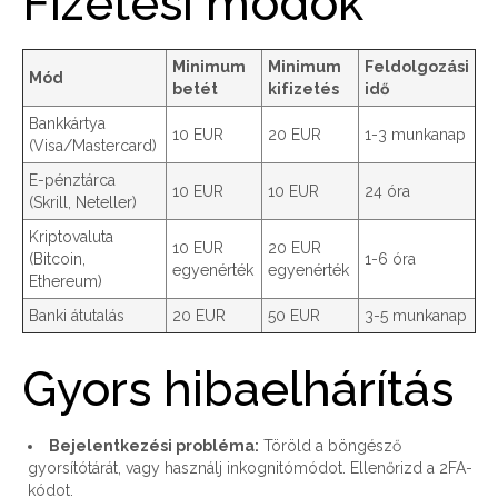
Fizetési módok
Minimum
Minimum
Feldolgozási
Mód
betét
kifizetés
idő
Bankkártya
10 EUR
20 EUR
1-3 munkanap
(Visa/Mastercard)
E-pénztárca
10 EUR
10 EUR
24 óra
(Skrill, Neteller)
Kriptovaluta
10 EUR
20 EUR
(Bitcoin,
1-6 óra
egyenérték
egyenérték
Ethereum)
Banki átutalás
20 EUR
50 EUR
3-5 munkanap
Gyors hibaelhárítás
Bejelentkezési probléma:
Töröld a böngésző
gyorsítótárát, vagy használj inkognitómódot. Ellenőrizd a 2FA-
kódot.