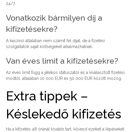
24/7.
Vonatkozik bármilyen díj a
kifizetésekre?
A kaszinó általában nem számít fel díjat, de a fizetési
szolgáltatók saját költségeket alkalmazhatnak.
Van éves limit a kifizetésekre?
Az éves limit függ a játékos státuszától és a kiválasztott fizetési
módtól, általában 10 000 EUR és 50 000 EUR között mozog.
Extra tippek –
Késlekedő kifizetés
Ha a kifizetés 48 óránál tovább tart, kövesd ezeket a lépéseket: