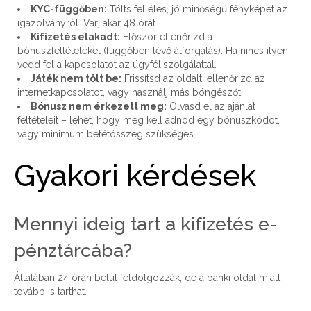
KYC-függőben:
Tölts fel éles, jó minőségű fényképet az
igazolványról. Várj akár 48 órát.
Kifizetés elakadt:
Először ellenőrizd a
bónuszfeltételeket (függőben lévő átforgatás). Ha nincs ilyen,
vedd fel a kapcsolatot az ügyféliszolgálattal.
Játék nem tölt be:
Frissítsd az oldalt, ellenőrizd az
internetkapcsolatot, vagy használj más böngészőt.
Bónusz nem érkezett meg:
Olvasd el az ajánlat
feltételeit – lehet, hogy meg kell adnod egy bónuszkódot,
vagy minimum betétösszeg szükséges.
Gyakori kérdések
Mennyi ideig tart a kifizetés e-
pénztárcába?
Általában 24 órán belül feldolgozzák, de a banki oldal miatt
tovább is tarthat.