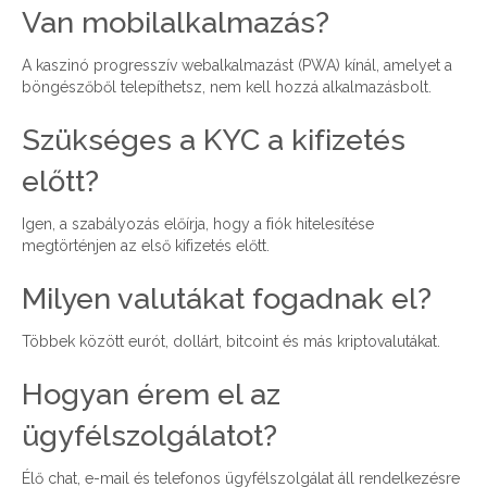
Van mobilalkalmazás?
A kaszinó progresszív webalkalmazást (PWA) kínál, amelyet a
böngészőből telepíthetsz, nem kell hozzá alkalmazásbolt.
Szükséges a KYC a kifizetés
előtt?
Igen, a szabályozás előírja, hogy a fiók hitelesítése
megtörténjen az első kifizetés előtt.
Milyen valutákat fogadnak el?
Többek között eurót, dollárt, bitcoint és más kriptovalutákat.
Hogyan érem el az
ügyfélszolgálatot?
Élő chat, e-mail és telefonos ügyfélszolgálat áll rendelkezésre