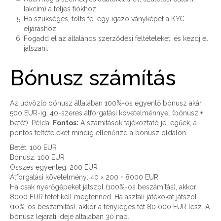
lakcím) a teljes fiókhoz.
Ha szükséges, tölts fel egy igazolványképet a KYC-
eljáráshoz.
Fogadd el az általános szerződési feltételeket, és kezdj el
játszani.
Bónusz számítás
Az üdvözlő bónusz általában 100%-os egyenlő bónusz akár
500 EUR-ig, 40-szeres átforgatási követelménnyel (bónusz +
betét). Példa:
Fontos:
A számítások tájékoztató jellegűek, a
pontos feltételeket mindig ellenőrizd a bónusz oldalon.
Betét: 100 EUR
Bónusz: 100 EUR
Összes egyenleg: 200 EUR
Átforgatási követelmény: 40 × 200 = 8000 EUR
Ha csak nyerőgépeket játszol (100%-os beszámítás), akkor
8000 EUR tétet kell megtenned. Ha asztali játékokat játszol
(10%-os beszámítás), akkor a tényleges tét 80 000 EUR lesz. A
bónusz lejárati ideje általában 30 nap.