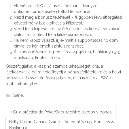
Ellenőrizd a KYC-státuszt a fiókban – hiányzó
dokumentumok esetén töltsd fel azonnal.
Nézd meg a bónusz feltételeit – függőben lévő átforgatási
követelmény blokkolhatja a kifizetést.
Vedd fel a kapcsolatot az élő chattel, és kérd a tranzakció
státuszát. Tüntesd fel a kifizetési azonosítót.
Ha nem kapsz választ, írj e-mailt a support@casino.com
címre, és kérj emelt szintű segítséget.
Általános időkeret: e-pénztárca 24-48 óra, bankkártya 3-5
munkanap, kripto 1-6 óra.
Összefoglalva: a kaszinó számos lehetőséget kínál a
játékosoknak, de mindig figyelj a bónuszfeltételekre és a helyi
adózásra. Játssz felelősségteljesen, és használd a PWA-t a
mobil élményhez.
Genel
« Guía práctica de PokerStars: registro, juegos y bonos
Betty Casino Canada Guide – Account Setup, Bonuses &
Banking »