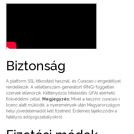
Biztonság
A platform SSL-titkosítást használ, és Curacao-i engedéllyel
rendelkezik. A véletlenszám-generátort (RNG) független
szervek ellenőrzik. Kéttényezős hitelesítés (2FA) elérhető
fiókvédelmi céllal.
Megjegyzés:
Mivel a kaszinó curacao-i
licenc alatt működik, a nyeremények után Magyarországon
helyi jövedelemadót kell fizetned. Érdemes tájékozódni a
hatályos adójogszabályokról.