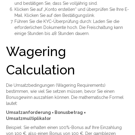
und bestätigen Sie, dass Sie volljährig sind.
Klicken Sie auf „Konto erstellen“ und überprüfen Sie Ihre E-
Mail. Klicken Sie auf den Bestätigungslink.
Führen Sie die KYC-Überprüfung durch: Laden Sie die
erforderlichen Dokumente hoch. Die Freischaltung kann
einige Stunden bis 48 Stunden dauern.
Wagering
Calculation
Die Umsatzbedingungen (Wagering Requirements)
bestimmen, wie viel Sie setzen müssen, bevor Sie einen
Bonusgewinn auszahlen können. Die mathematische Formel
lautet:
Umsatzanforderung = Bonusbetrag ×
Umsatzmultiplikator
Beispiel: Sie erhalten einen 100%-Bonus auf Ihre Einzahlung
von 100 €, also einen Bonus von 100 €. Der gamblezen