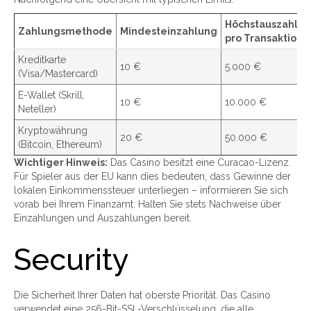
Höchstauszahlu
Zahlungsmethode
Mindesteinzahlung
pro Transaktion
Kreditkarte
10 €
5.000 €
(Visa/Mastercard)
E-Wallet (Skrill,
10 €
10.000 €
Neteller)
Kryptowährung
20 €
50.000 €
(Bitcoin, Ethereum)
Wichtiger Hinweis:
Das Casino besitzt eine Curacao-Lizenz.
Für Spieler aus der EU kann dies bedeuten, dass Gewinne der
lokalen Einkommenssteuer unterliegen – informieren Sie sich
vorab bei Ihrem Finanzamt. Halten Sie stets Nachweise über
Einzahlungen und Auszahlungen bereit.
Security
Die Sicherheit Ihrer Daten hat oberste Priorität. Das Casino
verwendet eine 256-Bit-SSL-Verschlüsselung, die alle