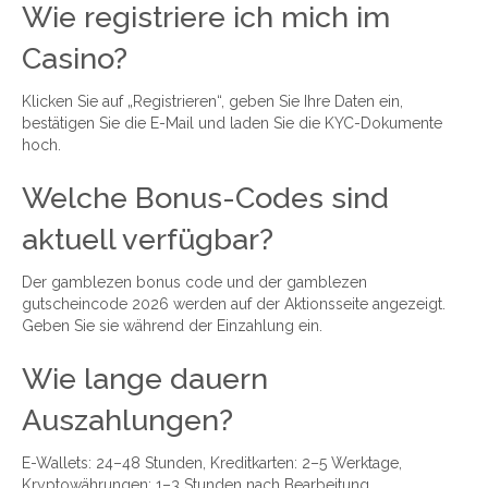
Wie registriere ich mich im
Casino?
Klicken Sie auf „Registrieren“, geben Sie Ihre Daten ein,
bestätigen Sie die E-Mail und laden Sie die KYC-Dokumente
hoch.
Welche Bonus-Codes sind
aktuell verfügbar?
Der gamblezen bonus code und der gamblezen
gutscheincode 2026 werden auf der Aktionsseite angezeigt.
Geben Sie sie während der Einzahlung ein.
Wie lange dauern
Auszahlungen?
E-Wallets: 24–48 Stunden, Kreditkarten: 2–5 Werktage,
Kryptowährungen: 1–3 Stunden nach Bearbeitung.