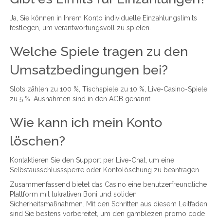
Ja, Sie können in Ihrem Konto individuelle Einzahlungslimits
festlegen, um verantwortungsvoll zu spielen.
Welche Spiele tragen zu den
Umsatzbedingungen bei?
Slots zählen zu 100 %, Tischspiele zu 10 %, Live-Casino-Spiele
zu 5 %. Ausnahmen sind in den AGB genannt.
Wie kann ich mein Konto
löschen?
Kontaktieren Sie den Support per Live-Chat, um eine
Selbstausschlusssperre oder Kontolöschung zu beantragen.
Zusammenfassend bietet das Casino eine benutzerfreundliche
Plattform mit lukrativen Boni und soliden
Sicherheitsmaßnahmen. Mit den Schritten aus diesem Leitfaden
sind Sie bestens vorbereitet, um den gamblezen promo code