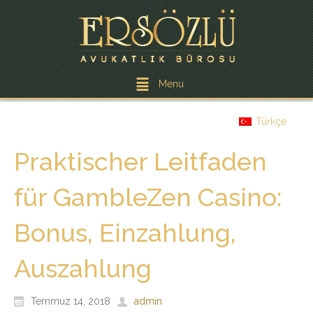
Menu
Türkçe
Praktischer Leitfaden
für GambleZen Casino:
Bonus, Einzahlung,
Auszahlung
Temmuz 14, 2018
admin