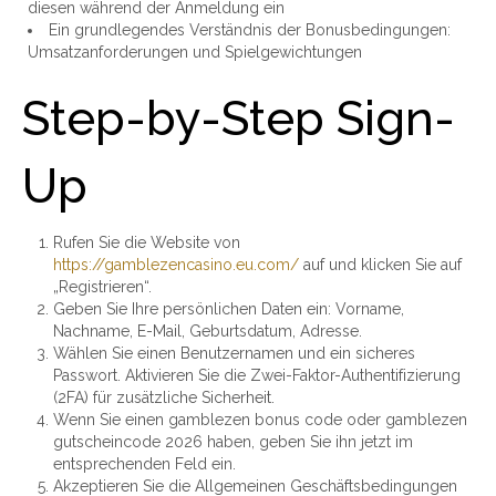
diesen während der Anmeldung ein
Ein grundlegendes Verständnis der Bonusbedingungen:
Umsatzanforderungen und Spielgewichtungen
Step-by-Step Sign-
Up
Rufen Sie die Website von
https://gamblezencasino.eu.com/
auf und klicken Sie auf
„Registrieren“.
Geben Sie Ihre persönlichen Daten ein: Vorname,
Nachname, E-Mail, Geburtsdatum, Adresse.
Wählen Sie einen Benutzernamen und ein sicheres
Passwort. Aktivieren Sie die Zwei-Faktor-Authentifizierung
(2FA) für zusätzliche Sicherheit.
Wenn Sie einen gamblezen bonus code oder gamblezen
gutscheincode 2026 haben, geben Sie ihn jetzt im
entsprechenden Feld ein.
Akzeptieren Sie die Allgemeinen Geschäftsbedingungen