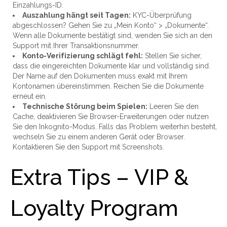
Einzahlungs-ID.
Auszahlung hängt seit Tagen:
KYC-Überprüfung
abgeschlossen? Gehen Sie zu „Mein Konto“ > „Dokumente“.
Wenn alle Dokumente bestätigt sind, wenden Sie sich an den
Support mit Ihrer Transaktionsnummer.
Konto-Verifizierung schlägt fehl:
Stellen Sie sicher,
dass die eingereichten Dokumente klar und vollständig sind.
Der Name auf den Dokumenten muss exakt mit Ihrem
Kontonamen übereinstimmen. Reichen Sie die Dokumente
erneut ein.
Technische Störung beim Spielen:
Leeren Sie den
Cache, deaktivieren Sie Browser-Erweiterungen oder nutzen
Sie den Inkognito-Modus. Falls das Problem weiterhin besteht,
wechseln Sie zu einem anderen Gerät oder Browser.
Kontaktieren Sie den Support mit Screenshots.
Extra Tips – VIP &
Loyalty Program