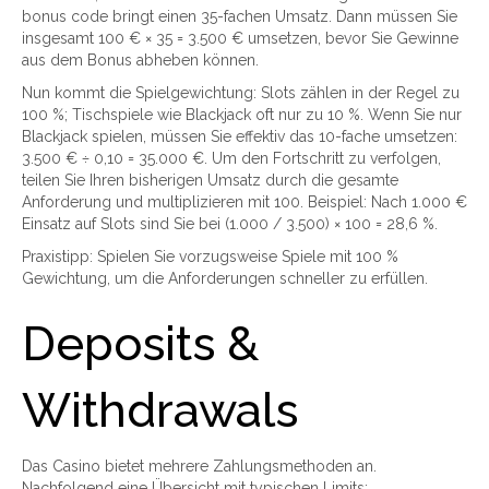
bonus code bringt einen 35-fachen Umsatz. Dann müssen Sie
insgesamt 100 € × 35 = 3.500 € umsetzen, bevor Sie Gewinne
aus dem Bonus abheben können.
Nun kommt die Spielgewichtung: Slots zählen in der Regel zu
100 %; Tischspiele wie Blackjack oft nur zu 10 %. Wenn Sie nur
Blackjack spielen, müssen Sie effektiv das 10-fache umsetzen:
3.500 € ÷ 0,10 = 35.000 €. Um den Fortschritt zu verfolgen,
teilen Sie Ihren bisherigen Umsatz durch die gesamte
Anforderung und multiplizieren mit 100. Beispiel: Nach 1.000 €
Einsatz auf Slots sind Sie bei (1.000 / 3.500) × 100 = 28,6 %.
Praxistipp: Spielen Sie vorzugsweise Spiele mit 100 %
Gewichtung, um die Anforderungen schneller zu erfüllen.
Deposits &
Withdrawals
Das Casino bietet mehrere Zahlungsmethoden an.
Nachfolgend eine Übersicht mit typischen Limits: