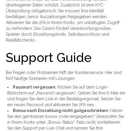
übertragenen Daten schützt. Zusätzlich ist eine KYC-
Überprüfung obligatorisch: Sie müssen Ihre Identität
bestätigen, bevor Auszahlungen freigegeben werden.
Aktivieren Sie die 2FA in Ihrem Konto, um unbefugten Zugriff
zu verhindern. Das Casino fördert verantwortungsvolles
Spielen durch Einzahlungslimits, Selbstausschluss und
Realitätschecks.
Support Guide
Bei Fragen oder Problemen hilft der Kundenservice. Hier sind
fünf häufige Szenarien mit Lösungen:
Passwort vergessen:
Klicken Sie auf dem Login-
Bildschirm auf „Passwort vergessen“. Geben Sie Ihre E-Mail ein
und folgen Sie dem Link in der Bestätigungsmail. Setzen Sie
ein neues Passwort und aktivieren Sie 2FA neu.
Bonus nach Einzahlung nicht gutgeschrieben:
Haben
Sie den gamblezen bonus code eingegeben? Überprüfen Sie
in Ihrem Konto unter „Bonus-Status“. Falls nicht, kontaktieren
Sie den Support per Live-Chat und nennen Sie Ihre