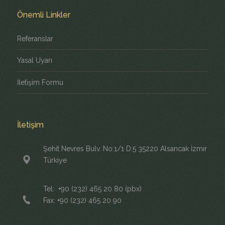
Önemli Linkler
Referanslar
Yasal Uyarı
İletişim Formu
İletişim
Şehit Nevres Bulv. No:1/1 D:5 35220 Alsancak İzmir
Türkiye
Tel: +90 (232) 465 20 80 (pbx)
Fax: +90 (232) 465 20 90