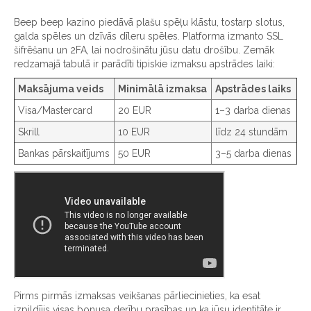
Beep beep kazino piedāvā plašu spēļu klāstu, tostarp slotus,
galda spēles un dzīvās dīleru spēles. Platforma izmanto SSL
šifrēšanu un 2FA, lai nodrošinātu jūsu datu drošību. Zemāk
redzamajā tabulā ir parādīti tipiskie izmaksu apstrādes laiki:
Maksājuma veids
Minimālā izmaksa
Apstrādes laiks
Visa/Mastercard
20 EUR
1–3 darba dienas
Skrill
10 EUR
līdz 24 stundām
Bankas pārskaitījums
50 EUR
3–5 darba dienas
Pirms pirmās izmaksas veikšanas pārliecinieties, ka esat
izpildījis visas bonusa derību prasības un ka jūsu identitāte ir