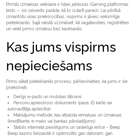
Pirmās izmaksas veikšana ir īstais jebkuras iGaming platformas
tests — šis ceļvedis parāda, kā to izdarīt pareizi. Lai pilnībā
izmantotu visas priekšrocības, vispirms ir jāveic veiksmīga
pieteikšanās. Šajā rakstā uzzināsiet, kā sagatavoties, reģistrēties
un veikt pirmo izmaksu bez kavēšanās.
Kas jums vispirms
nepieciešams
Pirms sākat pieteikšanās procesu, pārliecinieties, ka jums ir šie
priekšmeti:
Derīgs e-pasts un mobilais tālrunis
Personu apliecinošs dokuments (pase, ID karte vai
autovadītāja apliecība)
Maksājumu metode, kas atbalsta iemaksas un izmaksas
(kredītkarte, e-maks vai bankas pārskaitījums)
Stabils interneta pieslēgums un saderīga ierīce – Beep
Beep kazino tiešsaistē ir optimizēts gan datoram, gan