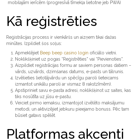
mobilajām ierīcēm (progresīvā tīmekļa lietotne jeb PWA)
Kā reģistrēties
Reģistrācijas process ir vienkāršs un aizņem tikai dažas
minūtes. Izpildiet šos soļus:
Apmeklējiet
Beep beep casino login
oficiālo vietni.
Noklikšķiniet uz pogas “Reģistrēties” vai “Pievienoties”.
Aizpildiet reģistrācijas formu ar saviem personas datiem –
vārds, uzvārds, dzimšanas datums, e-pasts un tālrunis.
Izvēlieties lietotājvārdu un spēcīgu paroli (ieteicams
izmantot unikālu paroli ar vismaz 8 rakstzīmēm).
Apstipriniet savu e-pasta adresi, noklikšķinot uz saites, kas
tiks nosūtīta uz jūsu e-pastu.
Veiciet pirmo iemaksu, izmantojot izvēlēto maksājumu
metodi, un aktivizējiet jebkuru pieejamo bonuss. Pēc tam
būsiet gatavs spēlēt.
Platformas akcenti