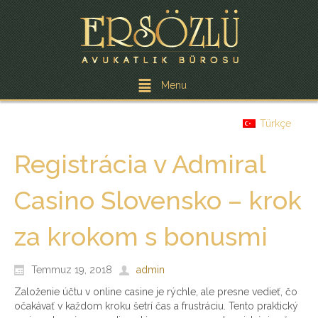
Menu
Türkçe
Registrácia v Admiral
Casino Slovensko – krok
za krokom s bonusmi
Temmuz 19, 2018
admin
Založenie účtu v online casine je rýchle, ale presne vedieť, čo
očakávať v každom kroku šetrí čas a frustráciu. Tento praktický