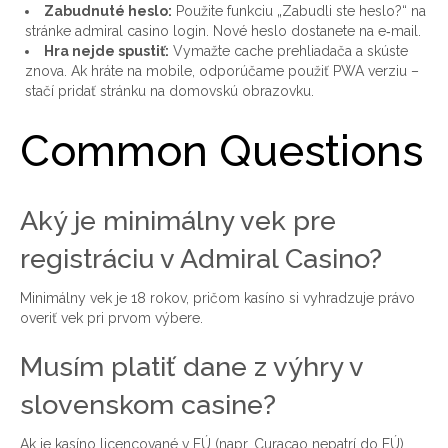
Zabudnuté heslo:
Použite funkciu „Zabudli ste heslo?“ na
stránke admiral casino login. Nové heslo dostanete na e‑mail.
Hra nejde spustiť:
Vymažte cache prehliadača a skúste
znova. Ak hráte na mobile, odporúčame použiť PWA verziu –
stačí pridať stránku na domovskú obrazovku.
Common Questions
Aký je minimálny vek pre
registráciu v Admiral Casino?
Minimálny vek je 18 rokov, pričom kasíno si vyhradzuje právo
overiť vek pri prvom výbere.
Musím platiť dane z výhry v
slovenskom casine?
Ak je kasíno licencované v EÚ (napr. Curacao nepatrí do EÚ),