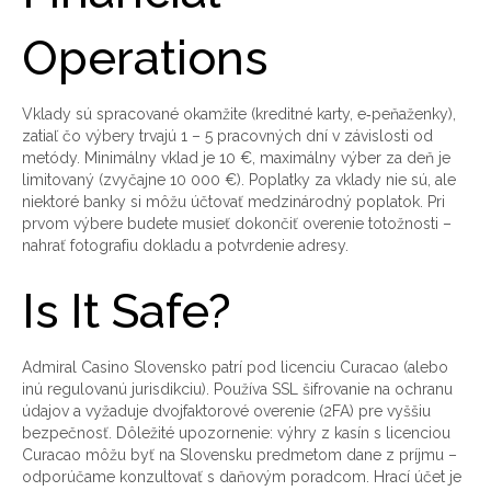
Operations
Vklady sú spracované okamžite (kreditné karty, e‑peňaženky),
zatiaľ čo výbery trvajú 1 – 5 pracovných dní v závislosti od
metódy. Minimálny vklad je 10 €, maximálny výber za deň je
limitovaný (zvyčajne 10 000 €). Poplatky za vklady nie sú, ale
niektoré banky si môžu účtovať medzinárodný poplatok. Pri
prvom výbere budete musieť dokončiť overenie totožnosti –
nahrať fotografiu dokladu a potvrdenie adresy.
Is It Safe?
Admiral Casino Slovensko patrí pod licenciu Curacao (alebo
inú regulovanú jurisdikciu). Používa SSL šifrovanie na ochranu
údajov a vyžaduje dvojfaktorové overenie (2FA) pre vyššiu
bezpečnosť. Dôležité upozornenie: výhry z kasín s licenciou
Curacao môžu byť na Slovensku predmetom dane z príjmu –
odporúčame konzultovať s daňovým poradcom. Hrací účet je