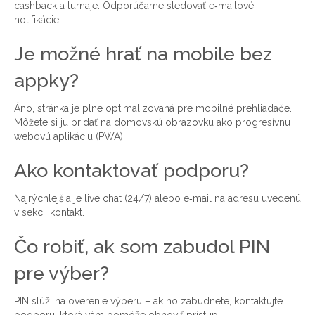
cashback a turnaje. Odporúčame sledovať e‑mailové
notifikácie.
Je možné hrať na mobile bez
appky?
Áno, stránka je plne optimalizovaná pre mobilné prehliadače.
Môžete si ju pridať na domovskú obrazovku ako progresívnu
webovú aplikáciu (PWA).
Ako kontaktovať podporu?
Najrýchlejšia je live chat (24/7) alebo e‑mail na adresu uvedenú
v sekcii kontakt.
Čo robiť, ak som zabudol PIN
pre výber?
PIN slúži na overenie výberu – ak ho zabudnete, kontaktujte